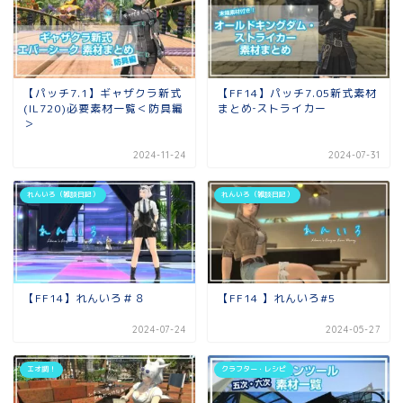
【パッチ7.1】ギャザクラ新式
【FF14】パッチ7.05新式素材
(IL720)必要素材一覧＜防具編
まとめ‐ストライカー
＞
2024-11-24
2024-07-31
れんいろ（雑談日記）
れんいろ（雑談日記）
【FF14】れんいろ＃８
【FF14 】れんいろ#5
2024-07-24
2024-05-27
エオ調！
クラフター・レシピ