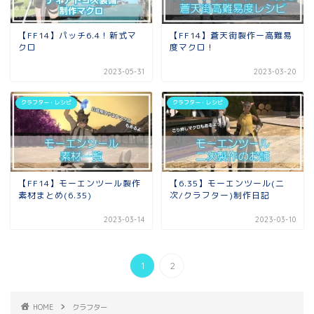
【FF14】パッチ6.4！新式マ
【FF14】蒼天街製作ー高難易
クロ
度マクロ！
2023-05-31
2023-03-20
クラフター・レシピ
クラフター・レシピ
【FF14】モーエンツール製作
【6.35】モーエンツール(二
素材まとめ(6.35)
次/クラフター)制作日記
2023-03-14
2023-03-10
1
2
HOME
クラフター