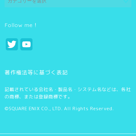
テ
ゴ
リ
ー
Follow me！
T
Y
w
o
i
u
著作権法等に基づく表記
t
T
記載されている会社名・製品名・システム名などは、各社
t
u
の商標、または登録商標です。
e
b
©SQUARE ENIX CO., LTD. All Rights Reserved.
r
e
C