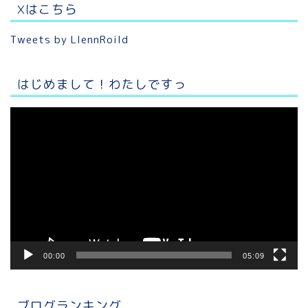
Xはこちら
Tweets by LlennRoild
はじめまして！わたしですっ
動
画
プ
レ
ー
ヤ
ー
00:00
05:09
ブログランキング