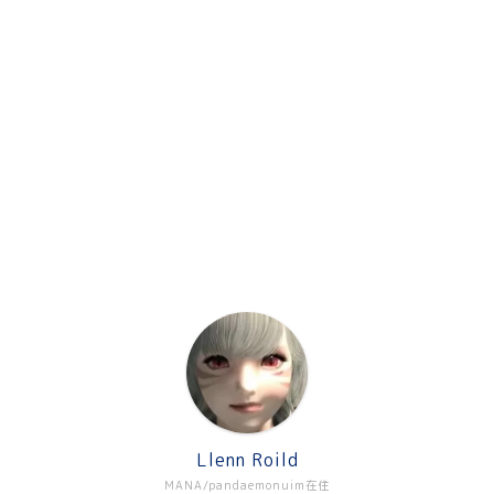
Llenn Roild
MANA/pandaemonuim在住