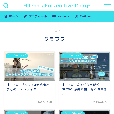
-Llenn's Eorzea Live Diary-
ホーム
プロフィール
youtube
Twitter
― TAG ―
クラフター
クラフター・レシピ
クラフター・レシピ
【FF14】パッチ7.4新式素材
【FF14】ギャザクラ新式
まとめーストライカー
(IL750)必要素材一覧＜防具編
＞
2025-12-19
2025-09-04
クラフター・レシピ
れんいろ（雑談日記）