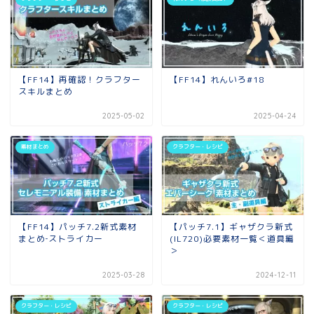
【FF14】再確認！クラフター
【FF14】れんいろ#18
スキルまとめ
2025-05-02
2025-04-24
素材まとめ
クラフター・レシピ
【FF14】パッチ7.2新式素材
【パッチ7.1】ギャザクラ新式
まとめ‐ストライカー
(IL720)必要素材一覧＜道具編
＞
2025-03-28
2024-12-11
クラフター・レシピ
クラフター・レシピ