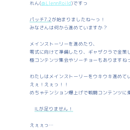
れん(
＠LlennRoild
)ですっ
e
e
e
y
パッチ7.2
が始まりましたね～っ！
b
s
L
みなさんは何から進めていますか？
o
k
i
メインストーリーを進めたり、
o
y
n
零式に向けて準備したり、ギャザクラで金策
k
k
極コンテンツ集会やソーチョーもありますね
わたしはメインストーリーをウキウキ進めて
えぇ！えぇっ！！
めちゃテンション爆上げで戦闘コンテンツに
ILが足りません！
えぇぇっ…