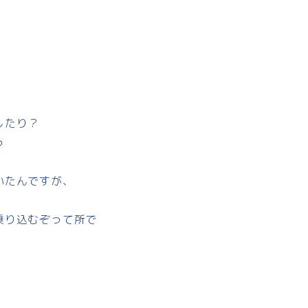
したり？
っ
いたんですが、
乗り込むぞって所で