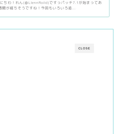
ちわ！れん(＠LlennRoild)ですっパッチ7.1が始まってあ
週間が経ちそうですね！今回もいろいろ追...
CLOSE
)