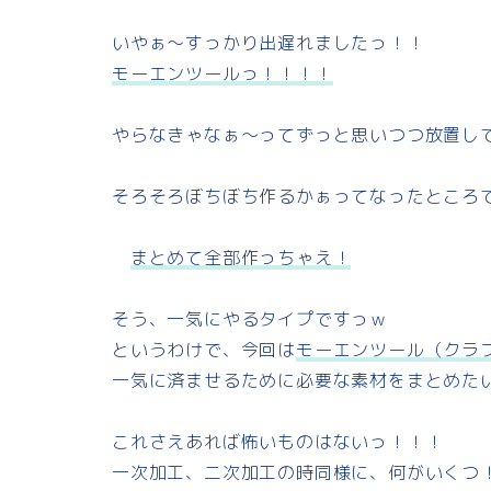
いやぁ～すっかり出遅れましたっ！！
e
e
e
y
モーエンツールっ！！！！
b
s
L
o
k
i
やらなきゃなぁ～ってずっと思いつつ放置し
o
y
n
そろそろぼちぼち作るかぁってなったところ
k
k
まとめて全部作っちゃえ！
そう、一気にやるタイプですっｗ
というわけで、今回は
モーエンツール（クラ
一気に済ませるために必要な素材をまとめた
これさえあれば怖いものはないっ！！！
一次加工、二次加工の時同様に、何がいくつ