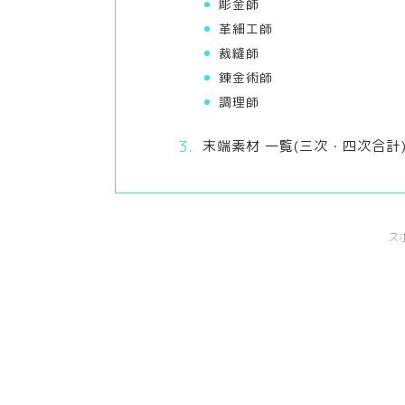
彫金師
革細工師
裁縫師
錬金術師
調理師
末端素材 一覧(三次・四次合計
ス