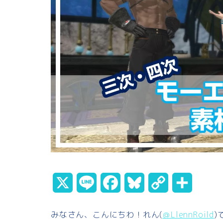
X
L
F
B
C
共
i
a
l
o
有
みなさん、こんにちわ！れん(
＠LlennRoild
)
n
c
u
p