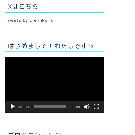
Xはこちら
Tweets by LlennRoild
はじめまして！わたしですっ
動
画
プ
レ
ー
ヤ
ー
00:00
05:09