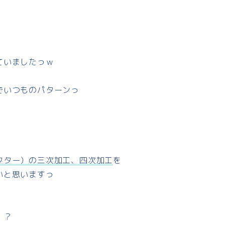
ていましたっｗ
でいつものパターンっ
フター）の三次加工、四次加工
を
いと思いますっ
！？