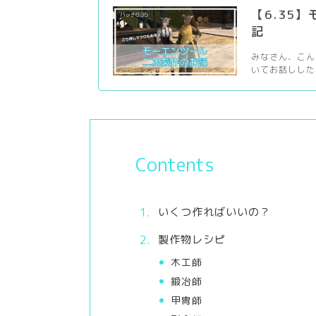
【6.35
記
みなさん、こん
いてお話ししたい
Contents
いくつ作ればいいの？
製作物レシピ
木工師
鍛冶師
甲冑師