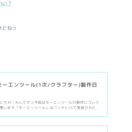
いい？
けどねっ
】モーエンツール(1次/クラフター)製作日
にちわ！れんですっ今回はモーエンツールの製作について
思います「モーエンツール」はパッチ6.35で実装された...