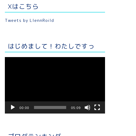
Xはこちら
Tweets by LlennRoild
はじめまして！わたしですっ
動
画
プ
レ
ー
ヤ
ー
00:00
05:09