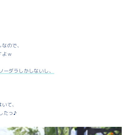
しなので、
すよｗ
ソーダラしかしないし、
はいて、
したっ♪