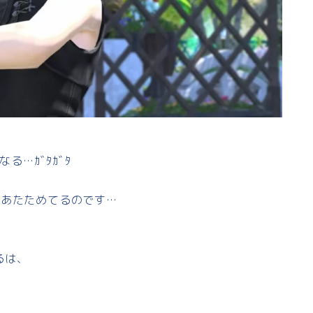
る…ｶﾞﾀｶﾞﾀ
をあたためてるのです…
るは、
」