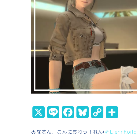
X
L
F
B
C
共
i
a
l
o
有
みなさん、こんにちわっ！れん(
＠LlennRoild
n
c
u
p