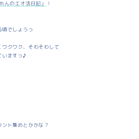
れんのエオ活日記」
！
る頃でしょうっ
くワクワク、そわそわして
ていますっ♪
ウント集めとかかな？