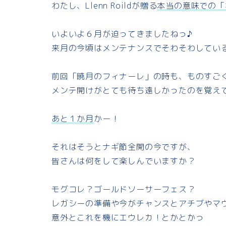
わたし、Llenn Roildが贈る
本当の意味での「
e
e
e
y
いよいよ６月が迫ってきましたねっ♪
b
s
L
来月の今頃はメンテナンスでそわそわしてい
o
k
i
前回「暁月のフィナーレ」の時も、ものすご
o
y
n
メンテ開けがとても待ち遠しかったのを覚え
k
k
あと１か月
かー！
それはそうとナギ節全開の今ですが、
皆さんは何をして楽しんでいますか？
モグコレ？ゴールドソーサーフェス？
レガシーの準備や今がチャンスとアチブやマ
意外とこれを機にエウレカ！とかとかっ