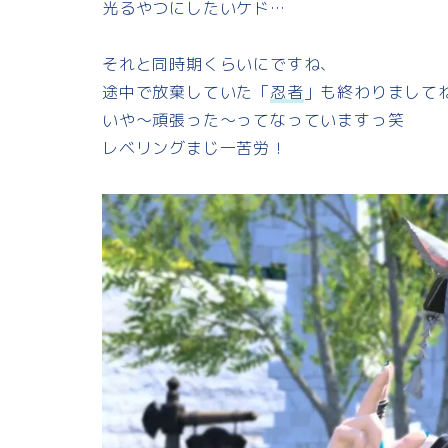
光るやつにしたいケド…
それと同時期くらいにですね、
途中で放棄していた「
忍者
」も終わりまして
いや～頑張った～ってなっていますっ笑
レベリングまじ一苦労！