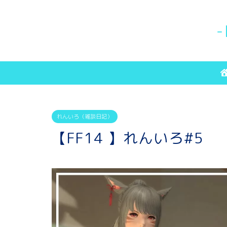
-
れんいろ（雑談日記）
【FF14 】れんいろ#5