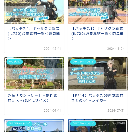
【パッチ7.1】ギャザクラ新式
【パッチ7.1】ギャザクラ新式
(IL720)必要素材一覧＜道具編
(IL720)必要素材一覧＜防具編
＞
＞
2024-12-11
2024-11-24
ハウジング
クラフター・レシピ
外装「カントリー」－制作素
【FF14】パッチ7.05新式素材
材リスト(S,M,Lサイズ）
まとめ‐ストライカー
2024-09-11
2024-07-31
クラフター・レシピ
クラフター・レシピ