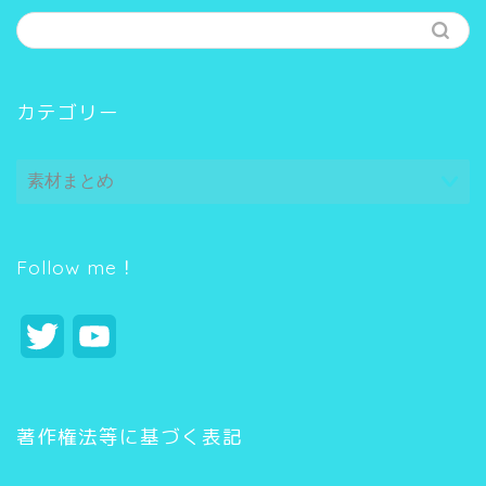
カテゴリー
カ
テ
ゴ
リ
ー
Follow me！
T
Y
w
o
i
u
著作権法等に基づく表記
t
T