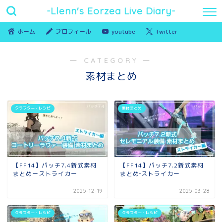
-Llenn's Eorzea Live Diary-
ホーム
プロフィール
youtube
Twitter
― CATEGORY ―
素材まとめ
クラフター・レシピ
素材まとめ
【FF14】パッチ7.4新式素材
【FF14】パッチ7.2新式素材
まとめーストライカー
まとめ‐ストライカー
2025-12-19
2025-03-28
クラフター・レシピ
クラフター・レシピ