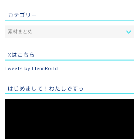
カテゴリー
Xはこちら
Tweets by LlennRoild
はじめまして！わたしですっ
動
画
プ
レ
ー
ヤ