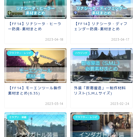
【FF14】リナシータ・ヒーラ
【FF14】リナシータ・ディフ
ー防具-素材まとめ
ェンダー防具-素材まとめ
2023-04-18
2023-04-17
クラフター・レシピ
ハウジング
【FF14】モーエンツール製作
外装「数寄屋造」ー制作材料
素材まとめ(6.35)
リスト(S,M,Lサイズ)
2023-03-14
2023-02-24
ミラプリ・装備
クラフター・レシピ