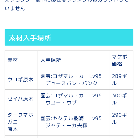
いません
素材入手場所
マケボ
素材
入手場所
価格
園芸:コザマル・カ Lv95
289ギ
ウコギ原木
デュースパン・バンク
ル
園芸:コザマル・カ Lv95
300ギ
セイバ原木
ウユー・ウブ
ル
ダークマホ
290ギ
園芸:ヤクテル樹海 Lv95
ガニー
ル
ジャティーカ央森
原木