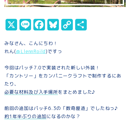
X
L
F
B
C
共
i
a
l
o
有
みなさん、こんにちわ！
n
c
u
p
れん(
＠LlennRoild
)ですっ
e
e
e
y
今回はパッチ7.0で実装された新しい外装！
b
s
L
「カントリー」をカンパニークラフトで制作するにあ
o
k
i
たり、
必要な材料及び入手場所
をまとめました♪
o
y
n
k
k
前回の追加はパッチ6.3の「数奇屋造」でしたねっ♪
約1年半ぶりの追加
になるのかな？