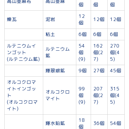
高山亜麻布
高山亜麻
個
個
個
12
煉瓦
泥岩
12個
12個
個
粘土
6個
6個
6個
ルテニウムイ
54
162
270
ルテニウム
ンゴット
個
個(2
個(4
鉱
(ルテニウム鉱)
(9)
7)
5)
輝翠銀鉱
9個
27個
45個
オルコクロマ
イトインゴッ
99
207
315
オルコクロ
ト
個
個(2
個(4
マイト
(オルコクロマ
(9)
7)
5)
イト)
18
輝水鉛鉱
36個
54個
個