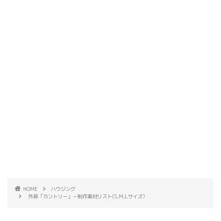
HOME
ハウジング
外装「カントリー」－制作素材リスト(S,M,Lサイズ）