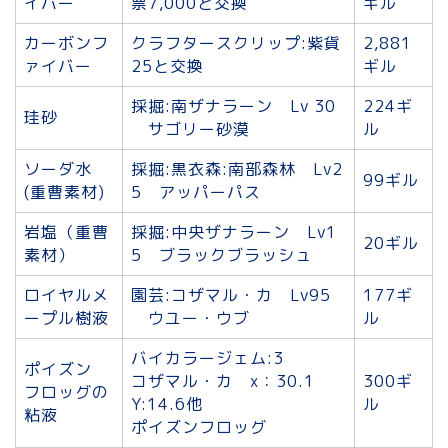
イバー
票7,000と交換
ギル
カーボンフ
クラフタースクリップ:紫貨
2,881
ァイバー
25と交換
ギル
採掘:南ザナラーン Lv 30
224ギ
珪砂
サゴリー砂漠
ル
ソーダ水
採掘:黒衣森:南部森林 Lv2
99ギル
(重曹素材)
5 アッパーパス
岩塩（重曹
採掘:中央ザナラーン Lv1
20ギル
素材）
5 ブラックブラッシュ
ロイヤルメ
園芸:コザマル・カ Lv95
177ギ
ープル樹液
ウユー・ウブ
ル
バイカラージェム:3
ポイズン
コザマル・カ x：30.1
300ギ
フロッグの
Y:14.6他
ル
粘液
ポイズンフロッグ