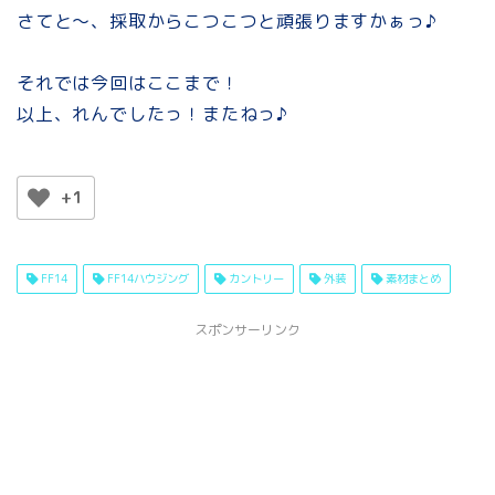
さてと～、採取からこつこつと頑張りますかぁっ♪
それでは今回はここまで！
以上、れんでしたっ！またねっ♪
+1
FF14
FF14ハウジング
カントリー
外装
素材まとめ
スポンサーリンク