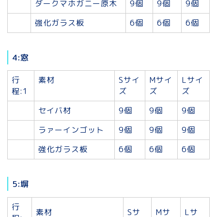
ダークマホガニー原木
9個
9個
9個
強化ガラス板
6個
6個
6個
4:窓
行
素材
Sサイ
Mサイ
Lサイ
程:1
ズ
ズ
ズ
セイバ材
9個
9個
9個
ラァーインゴット
9個
9個
9個
強化ガラス板
6個
6個
6個
5:塀
行
素材
Sサ
Mサ
Lサ