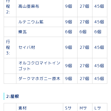
行
程
高山亜麻布
9個
27個
45個
2:
ルテニウム鉱
9個
27個
45個
煉瓦
6個
6個
6個
行
程
セイバ材
9個
27個
45個
3:
オルコクロマイトイン
9個
27個
45個
ゴット
ダークマホガニー原木
9個
27個
45個
2:屋根
素材
Sサ
Mサ
Lサ