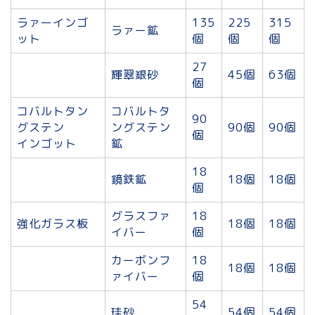
ラァーインゴ
135
225
315
ラァー鉱
ット
個
個
個
27
輝翠銀砂
45個
63個
個
コバルトタン
コバルトタ
90
グステン
ングステン
90個
90個
個
インゴット
鉱
18
鏡鉄鉱
18個
18個
個
グラスファ
18
強化ガラス板
18個
18個
イバー
個
カーボンフ
18
18個
18個
ァイバー
個
54
珪砂
54個
54個