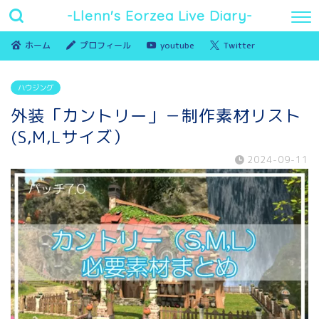
-Llenn's Eorzea Live Diary-
ホーム
プロフィール
youtube
Twitter
ハウジング
外装「カントリー」－制作素材リスト
(S,M,Lサイズ）
2024-09-11