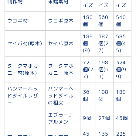
制作物
末端素材
イズ
イズ
イズ
180
360
540
ウコギ材
ウコギ原木
個
個
個
189
387
585
セイバ材(原木)
セイバ原木
個
個(2
個(4
(9)
7)
5)
72
198
324
ダークマホガ
ダークマホ
個(2
個(6
個(9
ニー材(原木)
ガニー原木
7)
3)
9)
ハンマーヘッ
ハンマーヘ
36
108
180
ドダイルレザ
ッドダイル
個
個
個
ー
の粗皮
エブラーナ
9個
27個
45個
アルメン
45
135
225