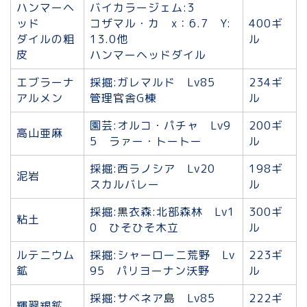
ハンマーヘ
バイカラージェム:3
ッド
コザマル・カ x：6.7 Y:
400ギ
ダイルの粗
13.0他
ル
皮
ハンマーヘッドダイル
エブラーナ
採掘:ガレマルド Lv85
234ギ
アルメン
管理官舎G棟
ル
園芸:オルコ・パチャ Lv9
200ギ
高山亜麻
5 ラァー・トートー
ル
採掘:西ラノシア Lv20
198ギ
泥岩
スカルバレー
ル
採掘:黒衣森:北部森林 Lv1
300ギ
粘土
0 ひそひそ木立
ル
ルテニウム
採掘:シャーローニ荒野 Lv
223ギ
鉱
95 パリヨーナン沃野
ル
採掘:サベネア島 Lv85
222ギ
輝翠銀鉱