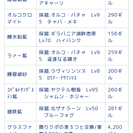
アキャーリ
ル
オルコクロ
採掘:オルコ・パチャ Lv9
290ギ
マイト
5 チャバ・メキ
ル
採掘:ギラバニア湖畔地帯
156ギ
輝水鉛鉱
Lv70 ハイバンク
ル
採掘:オルコ・パチャ Lv9
259ギ
ラァー鉱
5 遥遠なる嘆き
ル
採掘:ラヴィリンソス Lv8
200ギ
輝翠銀砂
5 ﾛｳｱｰ･ｱｸﾘﾝｿｽ
ル
ｺﾊﾞﾙﾄﾀﾝｸﾞｽ
採掘:ヤクテル樹海 Lv95
260ギ
ﾃﾝ鉱
シャムン・ホジャー
ル
採掘:北ザナラーン Lv50
281ギ
鏡鉄鉱
ブルーフォグ
ル
グラスファ
飾りクポの実３つと交換/軍
4,200