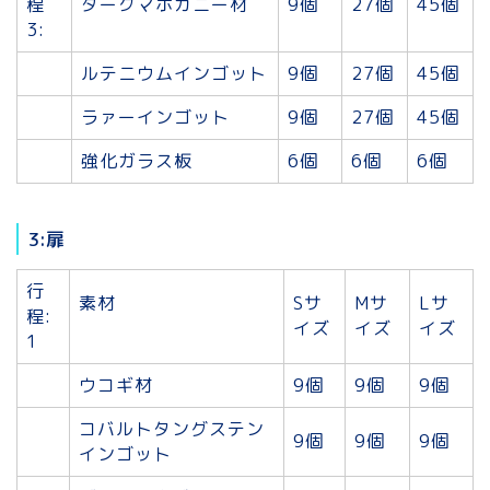
程
ダークマホガニー材
9個
27個
45個
3:
ルテニウムインゴット
9個
27個
45個
ラァーインゴット
9個
27個
45個
強化ガラス板
6個
6個
6個
3:扉
行
素材
Sサ
Mサ
Lサ
程:
イズ
イズ
イズ
1
ウコギ材
9個
9個
9個
コバルトタングステン
9個
9個
9個
インゴット