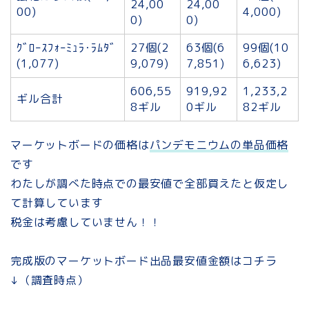
24,00
24,00
00)
4,000)
0)
0)
ｸﾞﾛｰｽﾌｫｰﾐｭﾗ･ﾗﾑﾀﾞ
27個(2
63個(6
99個(10
(1,077)
9,079)
7,851)
6,623)
606,55
919,92
1,233,2
ギル合計
8ギル
0ギル
82ギル
マーケットボードの価格は
パンデモニウムの単品価格
です
わたしが調べた時点での最安値で全部買えたと仮定し
て計算しています
税金は考慮していません！！
完成版のマーケットボード出品最安値金額はコチラ
↓（調査時点）