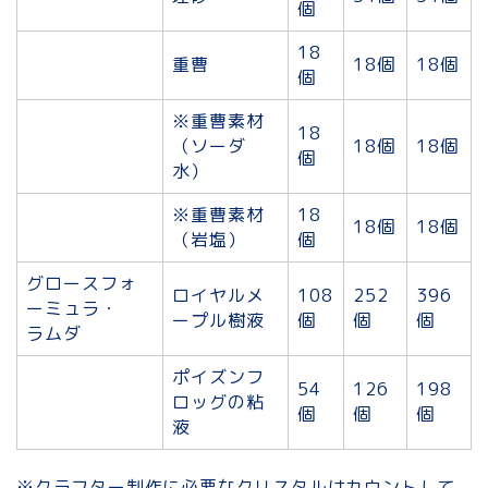
個
18
重曹
18個
18個
個
※重曹素材
18
（ソーダ
18個
18個
個
水）
※重曹素材
18
18個
18個
（岩塩）
個
グロースフォ
ロイヤルメ
108
252
396
ーミュラ・
ープル樹液
個
個
個
ラムダ
ポイズンフ
54
126
198
ロッグの粘
個
個
個
液
※クラフター制作に必要なクリスタルはカウントして