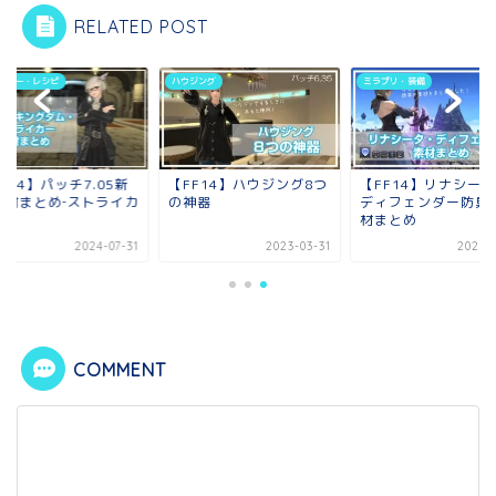
RELATED POST
フター・レシピ
ハウジング
ミラプリ・装備
F14】パッチ7.05新
【FF14】ハウジング8つ
【FF14】リナシー
素材まとめ‐ストライカ
の神器
ディフェンダー防具
材まとめ
2024-07-31
2023-03-31
2023-0
COMMENT