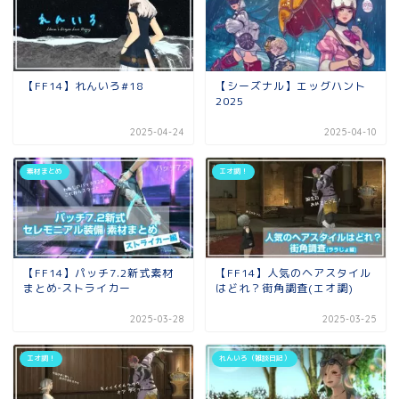
【FF14】れんいろ#18
【シーズナル】エッグハント
2025
2025-04-24
2025-04-10
素材まとめ
エオ調！
【FF14】パッチ7.2新式素材
【FF14】人気のヘアスタイル
まとめ‐ストライカー
はどれ？街角調査(エオ調)
2025-03-28
2025-03-25
エオ調！
れんいろ（雑談日記）