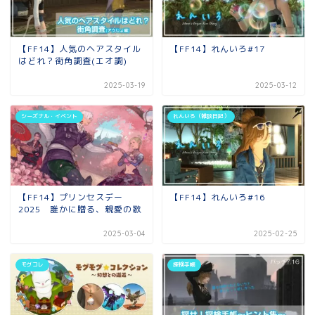
【FF14】人気のヘアスタイル
【FF14】れんいろ#17
はどれ？街角調査(エオ調)
2025-03-19
2025-03-12
シーズナル・イベント
れんいろ（雑談日記）
【FF14】プリンセスデー
【FF14】れんいろ#16
2025 誰かに贈る、親愛の歌
2025-03-04
2025-02-25
モグコレ
探検手帳