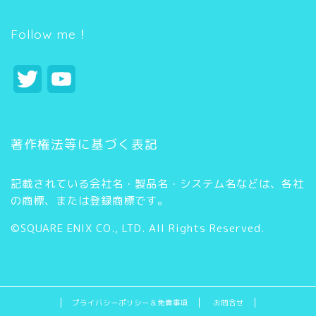
ゴ
リ
ー
Follow me！
T
Y
w
o
i
u
著作権法等に基づく表記
t
T
記載されている会社名・製品名・システム名などは、各社
t
u
の商標、または登録商標です。
e
b
©SQUARE ENIX CO., LTD. All Rights Reserved.
r
e
C
h
プライバシーポリシー＆免責事項
お問合せ