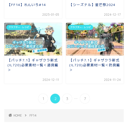
【FF14】れんいろ#14
【シーズナル】星芒祭2024
2025-01-05
2024-12-17
クラフター・レシピ
クラフター・レシピ
【パッチ7.1】ギャザクラ新式
【パッチ7.1】ギャザクラ新式
(IL720)必要素材一覧＜道具編
(IL720)必要素材一覧＜防具編
＞
＞
2024-12-11
2024-11-24
...
1
2
3
7
HOME
FF14