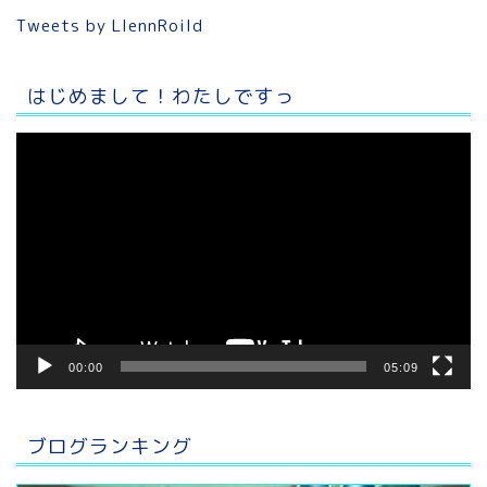
Tweets by LlennRoild
はじめまして！わたしですっ
動
画
プ
レ
ー
ヤ
ー
00:00
05:09
ブログランキング