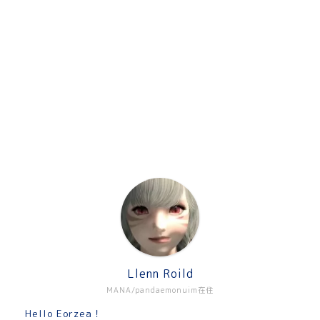
Llenn Roild
MANA/pandaemonuim在住
Hello Eorzea！