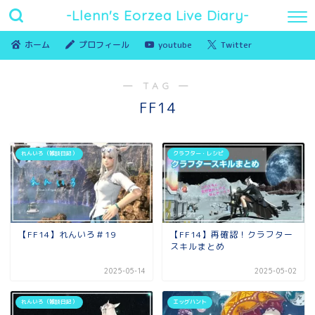
-Llenn's Eorzea Live Diary-
ホーム
プロフィール
youtube
Twitter
― TAG ―
FF14
れんいろ（雑談日記）
クラフター・レシピ
【FF14】れんいろ＃19
【FF14】再確認！クラフター
スキルまとめ
2025-05-14
2025-05-02
れんいろ（雑談日記）
エッグハント