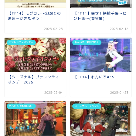
【FF14】モグコレ～幻想との
【FF14】探せ！探検手帳～ヒ
邂逅～がきたぞっ！
ント集～(黄金編)
2025-02-25
2025-02-12
ヴァレンティオンデー
れんいろ（雑談日記）
【シーズナル】ヴァレンティ
【FF14】れんいろ#15
オンデー2025
2025-02-04
2025-01-23
れんいろ（雑談日記）
シーズナル・イベント