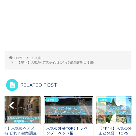
HOME
エオ調！
【FF14】人気のヘアスタイルはどれ？街角調査(エオ調)
RELATED POST
調！
エオ調！
エオ調！
FF14】人気のヘアス
人気の外装TOP5！ラベ
【FF14】人気の外
イルはどれ？街角調査
ンダーベッド編
まとめ編！TOP5