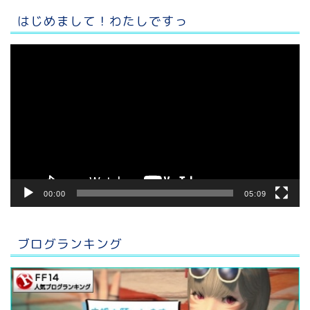
はじめまして！わたしですっ
動
画
プ
レ
ー
ヤ
ー
00:00
05:09
ブログランキング