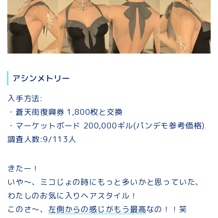
アシンメトリー
入手方法:
・蒼天街復興券 1,800枚と交換
・マーケットボード 200,000ギル(パンデモ参考価格)
調査人数:9/113人
きたー！
いや～、ミコじょの時にもっと多いかと思っていた、
わたしのお気に入りヘアスタイル！
このさ～、
左側からの感じがもう最高
なの！！笑