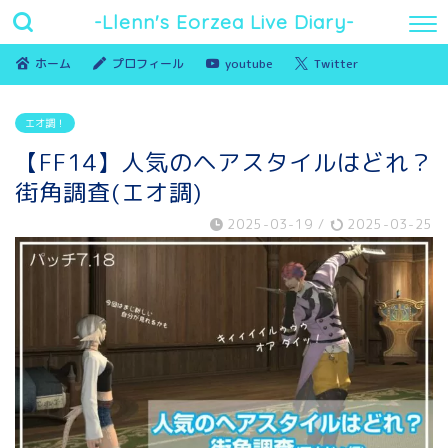
-Llenn's Eorzea Live Diary-
ホーム
プロフィール
youtube
Twitter
エオ調！
【FF14】人気のヘアスタイルはどれ？
街角調査(エオ調)
2025-03-19
/
2025-03-25