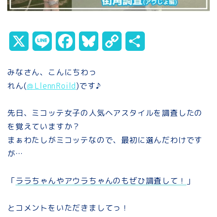
X
L
F
B
C
共
i
a
l
o
有
みなさん、こんにちわっ
n
c
u
p
れん(
＠LlennRoild
)です♪
e
e
e
y
先日、ミコッテ女子の人気ヘアスタイルを調査したの
b
s
L
を覚えていますか？
o
k
i
まぁわたしがミコッテなので、最初に選んだわけです
が…
o
y
n
k
k
「
ララちゃんやアウラちゃんのもぜひ調査して！
」
とコメントをいただきましてっ！