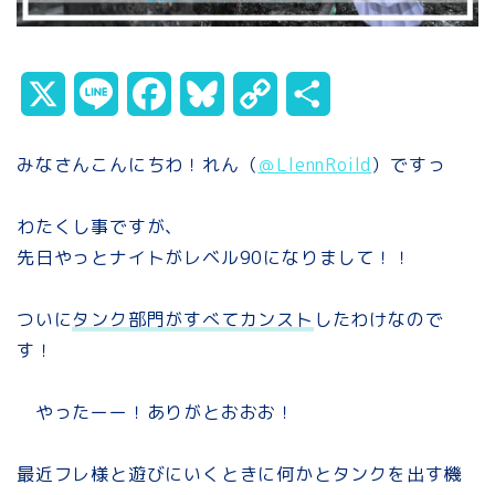
X
L
F
B
C
共
i
a
l
o
有
みなさんこんにちわ！れん（
＠LlennRoild
）ですっ
n
c
u
p
わたくし事ですが、
e
e
e
y
先日やっとナイトがレベル90になりまして！！
b
s
L
o
k
i
ついに
タンク部門がすべてカンスト
したわけなので
す！
o
y
n
k
k
やったーー！ありがとおおお！
最近フレ様と遊びにいくときに何かとタンクを出す機