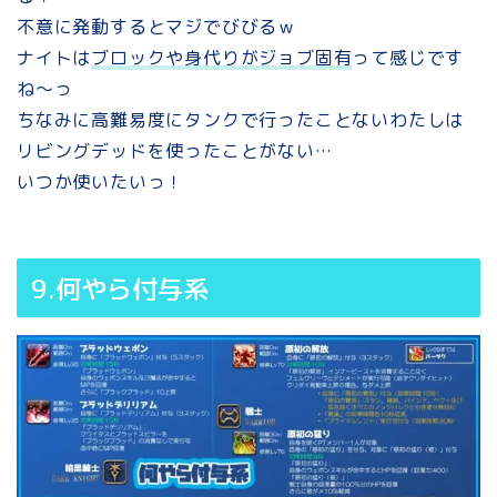
不意に発動するとマジでびびるｗ
ナイトは
ブロックや身代りがジョブ固有
って感じです
ね～っ
ちなみに高難易度にタンクで行ったことないわたしは
リビングデッドを使ったことがない…
いつか使いたいっ！
9.何やら付与系