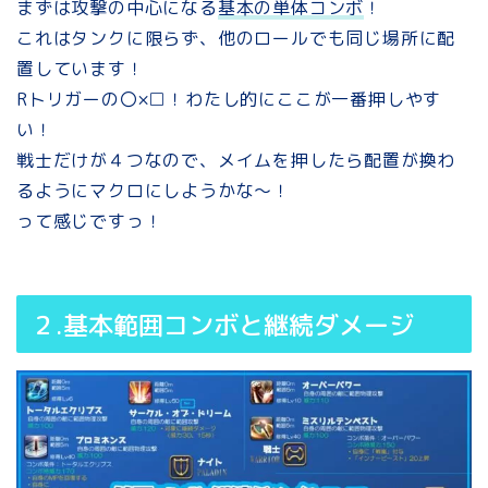
まずは攻撃の中心になる
基本の単体コンボ
！
これはタンクに限らず、他のロールでも同じ場所に配
置しています！
Rトリガーの〇×□！わたし的にここが一番押しやす
い！
戦士だけが４つなので、メイムを押したら配置が換わ
るようにマクロにしようかな～！
って感じですっ！
２.基本範囲コンボと継続ダメージ