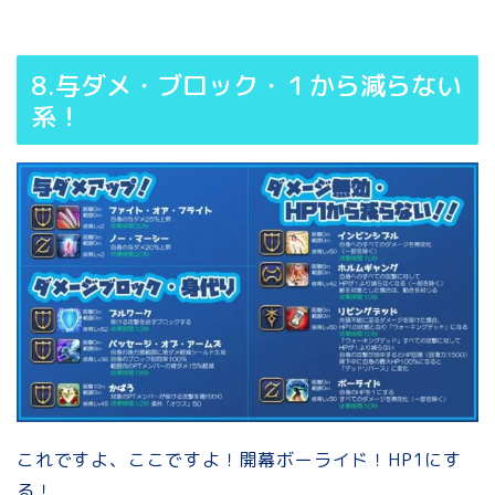
8.与ダメ・ブロック・１から減らない
系！
これですよ、ここですよ！開幕ボーライド！HP1にす
る！