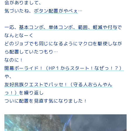
会がありまして、
気づいたね、
ボタン配置がやべぇ
…
一応、
基本コンボ、単体コンボ、範囲、軽減や付与
で
なんとなーく
どのジョブでも同じになるようにマクロを駆使しなが
ら配置していたつもり…
なのに！
開幕ボーライド！（HP１からスタート！なぜっ！？）
や、
友好民族クエストでパッセ！（守る人おらんやん
っ！）
を繰り返し
ついに配置を見直す気になりました！