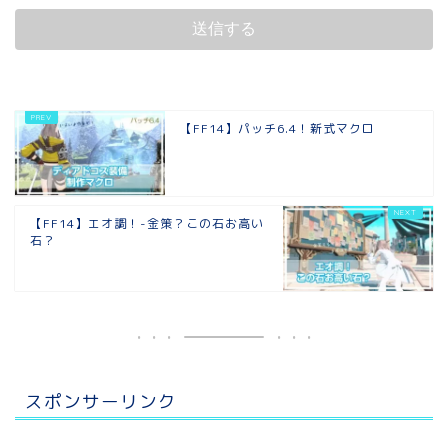
【FF14】パッチ6.4！新式マクロ
【FF14】エオ調！-金策？この石お高い
石？
スポンサーリンク