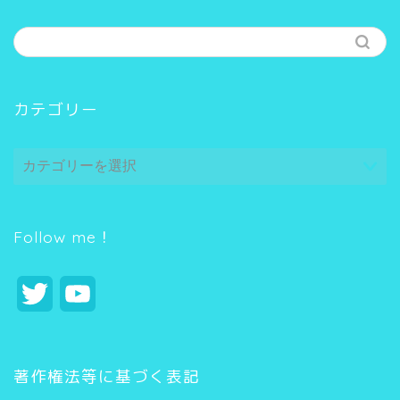
カテゴリー
カ
テ
ゴ
リ
ー
Follow me！
T
Y
w
o
i
u
著作権法等に基づく表記