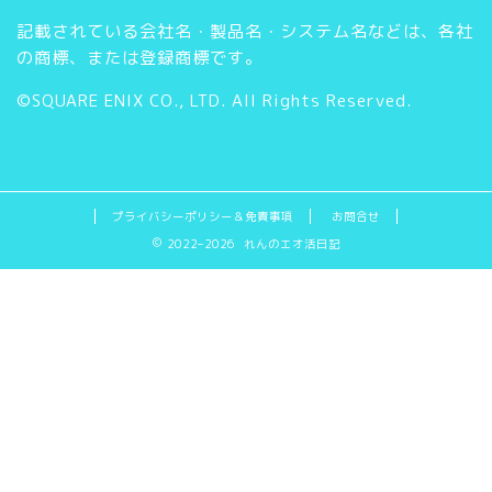
t
T
記載されている会社名・製品名・システム名などは、各社
t
u
の商標、または登録商標です。
e
b
©SQUARE ENIX CO., LTD. All Rights Reserved.
r
e
C
h
プライバシーポリシー＆免責事項
お問合せ
2022–2026 れんのエオ活日記
a
n
n
e
l