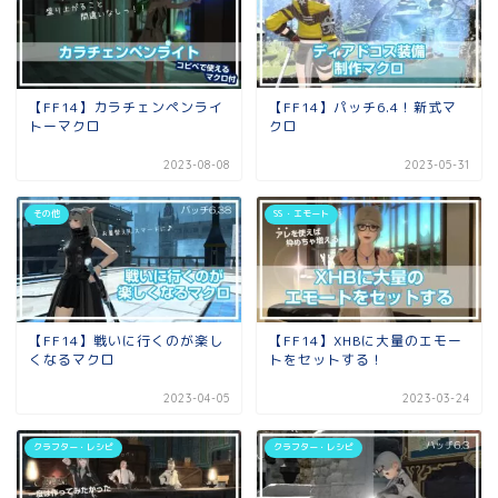
【FF14】カラチェンペンライ
【FF14】パッチ6.4！新式マ
トーマクロ
クロ
2023-08-08
2023-05-31
その他
SS ・エモート
【FF14】戦いに行くのが楽し
【FF14】XHBに大量のエモー
くなるマクロ
トをセットする！
2023-04-05
2023-03-24
クラフター・レシピ
クラフター・レシピ