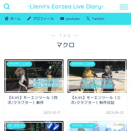
-Llenn's Eorzea Live Diary-
ホーム
プロフィール
youtube
Twitter
― TAG ―
マクロ
クラフター・レシピ
クラフター・レシピ
【6.45】モーエンツール（四
【6.45】モーエンツール（三
次/クラフター）製作
次/クラフター）制作日記
2023-10-17
2023-09-25
SS ・エモート
クラフター・レシピ