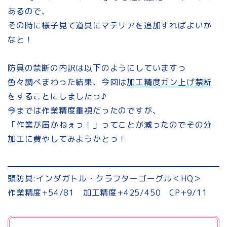
あるので、
その時に様子見て道具にマテリアを追加すればよいか
なと！
防具の禁断の内訳は以下のようにしていますっ
色々調べまわった結果、今回は
加工精度ガン上げ禁断
をすることにしましたっ♪
今までは作業精度重視だったのですが、
「作業が届かねぇっ！」ってことが減ったのでその分
加工に費やしてみようかとっ！
頭防具:インダガトル・クラフターゴーグル＜HQ＞
作業精度+54/81 加工精度+425/450 CP+9/11