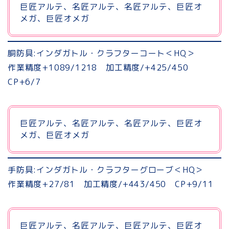
巨匠アルテ、名匠アルテ、名匠アルテ、巨匠オ
メガ、巨匠オメガ
胴防具:インダガトル・クラフターコート＜HQ＞
作業精度+1089/1218 加工精度/+425/450
CP+6/7
巨匠アルテ、名匠アルテ、名匠アルテ、巨匠オ
メガ、巨匠オメガ
手防具:インダガトル・クラフターグローブ＜HQ＞
作業精度+27/81 加工精度/+443/450 CP+9/11
巨匠アルテ、名匠アルテ、巨匠アルテ、巨匠オ