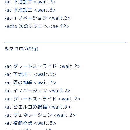
/ac 下地加工 <wait.3>
/ac 下地加工 <wait.3>
/ac イノベーション <wait.2>
/echo 次のマクロへ <se.12>
※マクロ2(9行)
/ac グレートストライド <wait.2>
/ac 下地加工 <wait.3>
/ac 匠の神業 <wait.3>
/ac イノベーション <wait.2>
/ac グレートストライド <wait.2>
/ac ビエルゴの祝福 <wait.3>
/ac ヴェネレーション <wait.2>
/ac 模範作業 <wait.3>