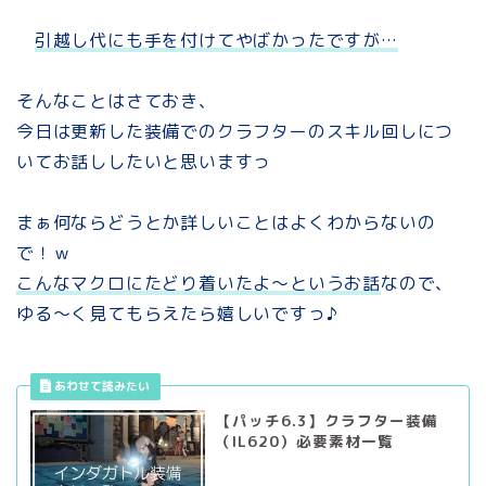
引越し代にも手を付けてやばかったですが…
そんなことはさておき、
今日は更新した装備でのクラフターのスキル回しにつ
いてお話ししたいと思いますっ
まぁ何ならどうとか詳しいことはよくわからないの
で！ｗ
こんなマクロにたどり着いたよ～というお話
なので、
ゆる～く見てもらえたら嬉しいですっ♪
【パッチ6.3】クラフター装備
（IL620）必要素材一覧