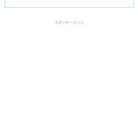
スポンサーリンク