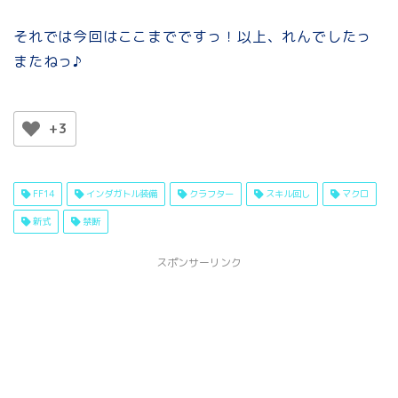
それでは今回はここまでですっ！以上、れんでしたっ
またねっ♪
+3
FF14
インダガトル装備
クラフター
スキル回し
マクロ
新式
禁断
スポンサーリンク