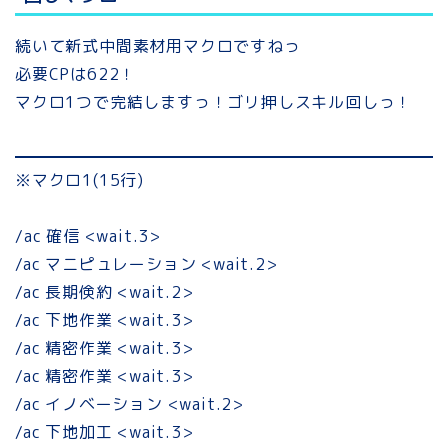
続いて新式中間素材用マクロですねっ
必要CPは622！
マクロ1つで完結しますっ！ゴリ押しスキル回しっ！
※マクロ1(15行)
/ac 確信 <wait.3>
/ac マニピュレーション <wait.2>
/ac 長期倹約 <wait.2>
/ac 下地作業 <wait.3>
/ac 精密作業 <wait.3>
/ac 精密作業 <wait.3>
/ac イノベーション <wait.2>
/ac 下地加工 <wait.3>