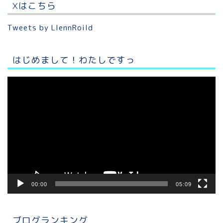
Xはこちら
Tweets by LlennRoild
はじめまして！わたしですっ
動
画
プ
レ
ー
ヤ
ー
00:00
05:09
ブログランキング