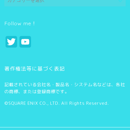
テ
ゴ
リ
ー
Follow me！
T
Y
w
o
i
u
著作権法等に基づく表記
t
T
記載されている会社名・製品名・システム名などは、各社
t
u
の商標、または登録商標です。
e
b
©SQUARE ENIX CO., LTD. All Rights Reserved.
r
e
C