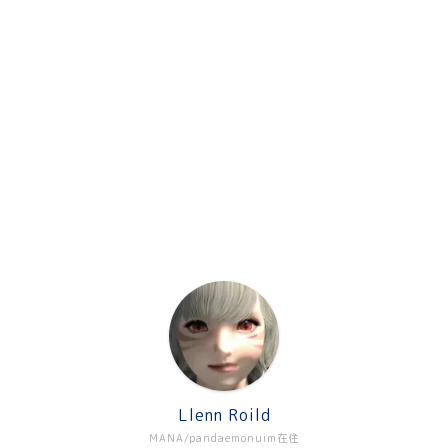
Llenn Roild
MANA/pandaemonuim在住