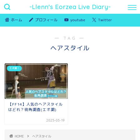
-Llenn's Eorzea Live Diary-
ホーム
プロフィール
youtube
Twitter
― TAG ―
ヘアスタイル
エオ調！
【FF14】人気のヘアスタイル
はどれ？街角調査(エオ調)
2025-03-19
HOME
ヘアスタイル