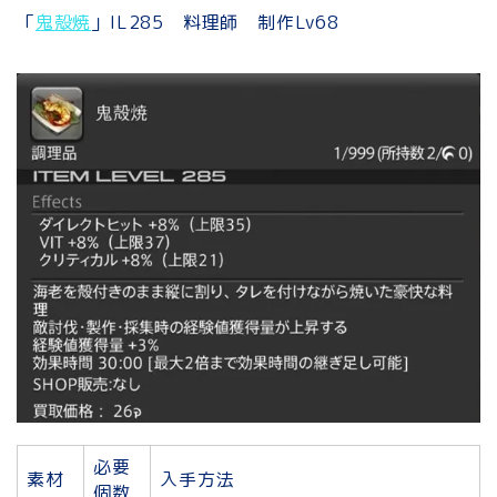
「
鬼殻焼
」IL285 料理師 制作Lv68
必要
素材
入手方法
個数