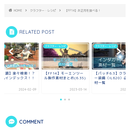
HOME
クラフター・レシピ
【FF14】お正月を食べる！
RELATED POST
調！
クラフター・レシピ
クラフター・レシピ
エオ調】楽々検索！？
【FF14】モーエンツー
【パッチ6.3】クラ
理品インデックス！！
ル製作素材まとめ(6.35)
ー装備（IL620）必
材一覧
2024-02-09
2023-03-14
2023-
COMMENT