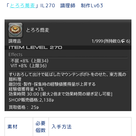
「
とろろ蕎麦
」IL270 調理師 制作Lv63
必要
素材
入手方法
個数