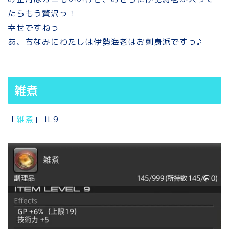
たらもう贅沢っ！
幸せですねっ
あ、ちなみにわたしは伊勢海老はお刺身派ですっ♪
雑煮
「
雑煮
」 IL9