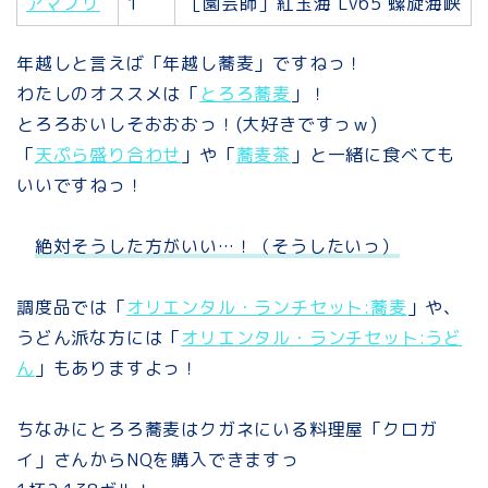
アマノリ
1
［園芸師］紅玉海 Lv65 螺旋海峡
年越しと言えば「年越し蕎麦」ですねっ！
わたしのオススメは「
とろろ蕎麦
」！
とろろおいしそおおおっ！(大好きですっｗ)
「
天ぷら盛り合わせ
」や「
蕎麦茶
」と一緒に食べても
いいですねっ！
絶対そうした方がいい…！（そうしたいっ）
調度品では「
オリエンタル・ランチセット:蕎麦
」や、
うどん派な方には「
オリエンタル・ランチセット:うど
ん
」もありますよっ！
ちなみにとろろ蕎麦はクガネにいる料理屋「クロガ
イ」さんからNQを購入できますっ