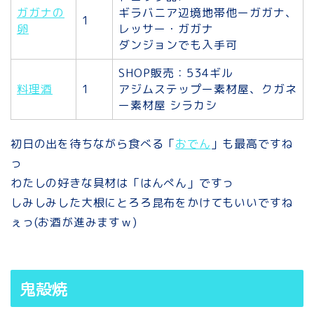
ガガナの
ギラバニア辺境地帯他ーガガナ、
1
卵
レッサー・ガガナ
ダンジョンでも入手可
SHOP販売：534ギル
料理酒
1
アジムステップー素材屋、クガネ
ー素材屋 シラカシ
初日の出を待ちながら食べる「
おでん
」も最高ですね
っ
わたしの好きな具材は「はんぺん」ですっ
しみしみした大根にとろろ昆布をかけてもいいですね
ぇっ(お酒が進みますｗ)
鬼殻焼