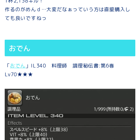
1杯2,138ギル！
作るのがめんｄ…大変だなぁっていう方は直接購入し
ても良いですねっ
おでん
「
おでん
」IL340 料理師 調理秘伝書:第6巻
Lv70★★★