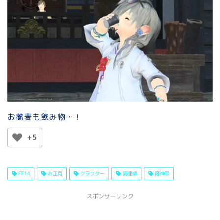
お蕎麦も飲み物…！
+5
FF14
お正月
クラフター
調理師
降神祭
スポンサーリンク