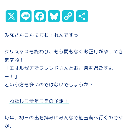
X
L
F
B
C
共
i
a
l
o
有
みなさんこんにちわ！れんですっ
n
c
u
p
クリスマスも終わり、もう間もなくお正月がやってき
e
e
e
y
ますね！
b
s
L
「エオルゼアでフレンドさんとお正月を過ごすよ
o
k
i
ー！」
という方も多いのではないでしょうか？
o
y
n
k
k
わたしも今年もその予定！
毎年、初日の出を拝みにみんなで紅玉海へ行くのです
が、