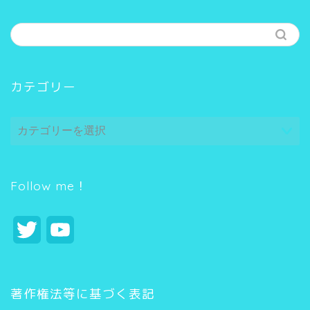
カテゴリー
カ
テ
ゴ
リ
ー
Follow me！
T
Y
w
o
i
u
著作権法等に基づく表記