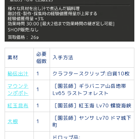
必要
素材
入手方法
個数
秘伝出汁
1
クラフタースクリップ:白貨10枚
マウンテ
［園芸師］ギラバニア山岳地帯
1
ンポポト
Lv65 ラストフォレスト
紅玉昆布
1
［園芸師］紅玉海 Lv70 螺旋海峡
［園芸師］ヤンサ Lv70 ドマ城下
大根
1
町
ドロップ品: