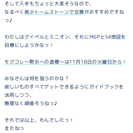
そして入手もちょっと大変そうなので、
なるべく
希少トームストーンで交換
がおすすめですね
っ♪
わたしはグイベルとミニオン、それにMGPとS4地図を
目標にしようかなっ！
モグコレ～黙示への道標～は11月18日の火曜日から
！
みなさんは何を狙うのかな？
欲しいものすべてゲットできるようにガイドブックを
活用しつつ、
無理なく頑張ろうねっ♪
それでは以上、れんでしたっ！
またねっ