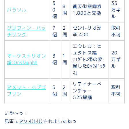
3
35
8
蒼天街振興券
パラソル
0
万ギ
周
1,800と交換
個
ル
グリフィン・ハッ
7
2
セントリオ記
取引
チリング
個
周
章:400
不可
エウレカ：ヒ
ュダトス編
20
オーケストリオン
3
1
ﾋｭﾀﾞﾄｽ帯の変
万ギ
譜:Onslaught
個
周
異したﾛｯｸﾎﾞｯｸ
ル
ｽ｣
リテイナーベ
マメット・ホブゴ
5
2
取引
ンチャー
ブリン
個
周
不可
G25採掘
いや～っ！
見事に
マケボ封じ
されましたねっ