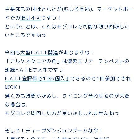
主要なものはほとんどが(むしろ全部)、マーケットボー
ドでの
取引不可
ですっ！
ということは、これはモグコレで可能な限り回収した
いところですねっ
今回も
大型F.A.T.E関連
がありますね！
「アルケオタニアの角」は漆黒エリア テンペストの
連続F.A.T.Eで入手ですっ
F.A.T.E金評価で1回6個入手
できるので1回参加できれ
ばOK！
湧くのも時間かかるし、タイミング合わせるのが大変
な場合は、
モグコレで周回した方が早いかもしれませんねっ
そして！ディープダンジョンブームな今！