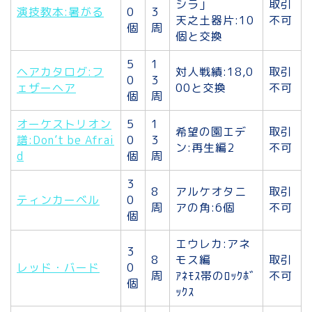
シラ」
取引
演技教本:暑がる
0
3
天之土器片:10
不可
個
周
個と交換
5
1
ヘアカタログ:フ
対人戦績:18,0
取引
0
3
ェザーヘア
00と交換
不可
個
周
オーケストリオン
5
1
希望の園エデ
取引
譜:Don’t be Afrai
0
3
ン:再生編2
不可
d
個
周
3
8
アルケオタニ
取引
ティンカーベル
0
周
アの角:6個
不可
個
エウレカ:アネ
3
8
モス編
取引
レッド・バード
0
周
ｱﾈﾓｽ帯のﾛｯｸﾎﾞ
不可
個
ｯｸｽ