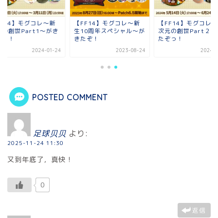
FF14】モグコレ～新
【FF14】モグコレ～新
【FF14】モグコレ
元の創世Part1～がき
生10周年スペシャル～が
次元の創世Part２
ぞっ！
きたぞ！
たぞっ！
2024-01-24
2023-08-24
2024-0
POSTED COMMENT
足球贝贝
より:
2025-11-24 11:30
又到年底了，真快！
0
返信