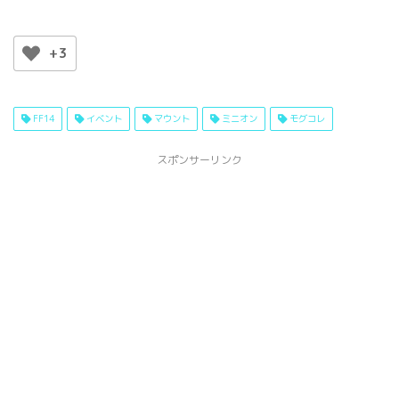
+3
FF14
イベント
マウント
ミニオン
モグコレ
スポンサーリンク