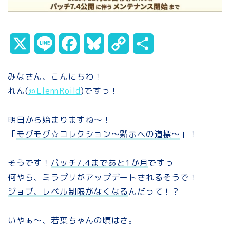
X
L
F
B
C
共
i
a
l
o
有
みなさん、こんにちわ！
n
c
u
p
れん(
＠LlennRoild
)ですっ
！
e
e
e
y
明日から始まりますね～！
b
s
L
「
モグモグ☆コレクション～黙示への道標～
」！
o
k
i
そうです！
パッチ7.4まであと1か月
ですっ
o
y
n
何やら、ミラプリがアップデートされるそうで！
k
k
ジョブ、レベル制限がなくなる
んだって！？
いやぁ～、若葉ちゃんの頃はさ。