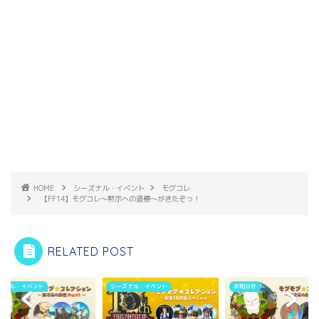
HOME
シーズナル・イベント
モグコレ
【FF14】モグコレ～黙示への道標～がきたぞっ！
RELATED POST
ズナル・イベント
シーズナル・イベント
お知らせ