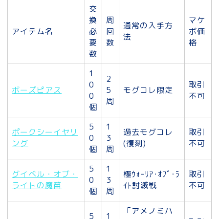
交
換
周
マケ
通常の入手方
アイテム名
必
回
ボ価
法
要
数
格
数
1
2
0
取引
ボーズピアス
5
モグコレ限定
0
不可
周
個
5
1
ポークシーイヤリ
過去モグコレ
取引
0
3
ング
(復刻)
不可
個
周
5
1
グイベル・オブ・
極ｳｫｰﾘｱ･ｵﾌﾞ･ﾗ
取引
0
3
ライトの魔笛
ｲﾄ討滅戦
不可
個
周
「アメノミハ
5
1