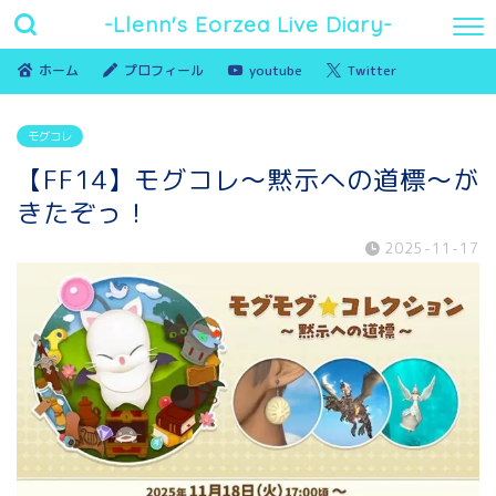
-Llenn's Eorzea Live Diary-
ホーム
プロフィール
youtube
Twitter
モグコレ
【FF14】モグコレ～黙示への道標～が
きたぞっ！
2025-11-17