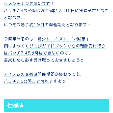
うメンテナンス開始まで
！
パッチ7.4の公開は2025年12月16日に実装予定とのこ
となので、
いつもの通り
約1か月
の開催期間となりますっ
今回集めるのは「
希少トームストーン:黙示
」！
例によって
モグモグガイドブックからの報酬受け取り
はパッチ7.45以降はできない
ので、
達成したら必ず受け取っておきましょうっ
アイテムの交換は
開催期間が終わっても、
パッチ7.5公開まで可能
ですよっ
仕様★