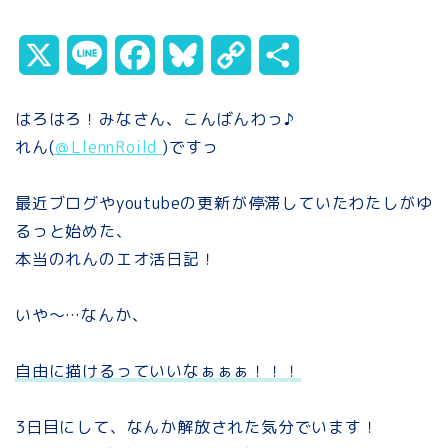
X
L
F
B
C
共
i
a
l
o
有
はろはろ！みなさん、こんばんわっ♪
n
c
u
p
れん(
＠LlennRoild
)ですっ
e
e
e
y
最近ブログやyoutubeの更新が停滞していたわたしがゆ
b
s
L
るっと始めた、
o
k
i
本当のれんのエオ活日記！
o
y
n
いや～…なんか、
k
k
自由に描けるっていいなぁぁぁ！！！
3日目にして、なんか解放された気分でいます！