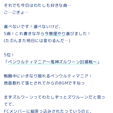
それでも今日はわたしも好きな曲…
ご…ごきょ…
選べないです！選べないけど、
5曲！これ書きながら
今無理やり
選びました！
(たぶんまた明日には変わるんだ…)
5位！
「
ペンウルティマニア～鬼神ズルワーン討滅戦～
」
戦闘中にいきなり現れるペンウルティマニア！
地面割れて落とされてからのBGMですねっ
まずズルワーンってわたしずっとズワルーンだと思っ
てて、
FCメンバーに総突っ込みされたっていうのと、