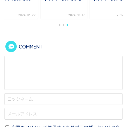
2024-05-27
2024-10-17
2024-0
COMMENT