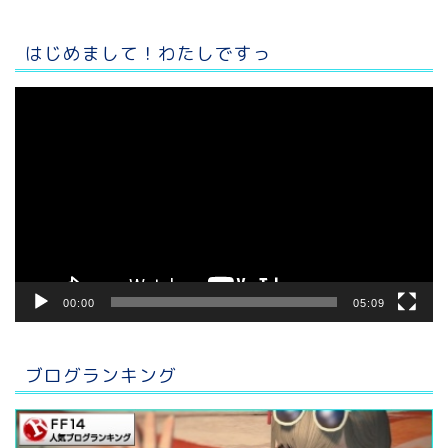
はじめまして！わたしですっ
動
画
プ
レ
ー
ヤ
ー
00:00
05:09
ブログランキング