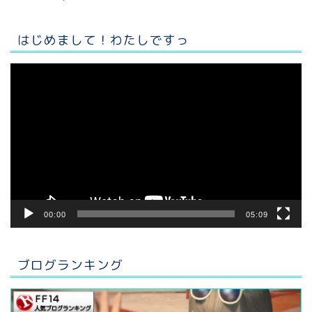
はじめまして！わたしですっ
動
画
プ
レ
ー
ヤ
ー
00:00
05:09
ブログランキング