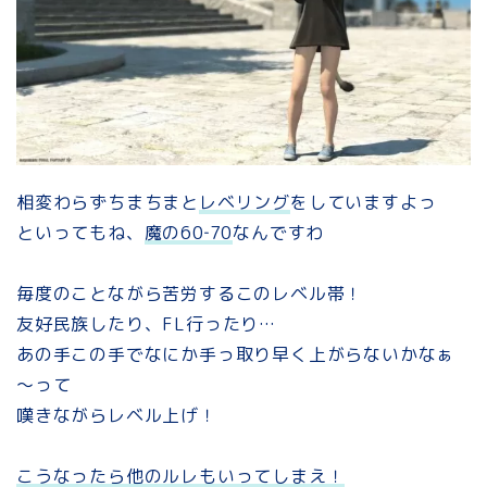
相変わらずちまちまと
レベリング
をしていますよっ
といってもね、
魔の60‐70
なんですわ
毎度のことながら苦労するこのレベル帯！
友好民族したり、FL行ったり…
あの手この手でなにか手っ取り早く上がらないかなぁ
～って
嘆きながらレベル上げ！
こうなったら他のルレもいってしまえ！