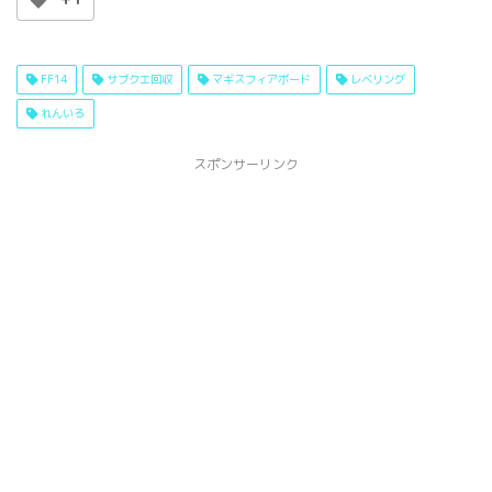
FF14
サブクエ回収
マギスフィアボード
レベリング
れんいろ
スポンサーリンク