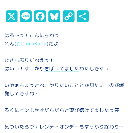
X
L
F
B
C
共
i
a
l
o
有
はろ～っ！こんにちわっ
n
c
u
p
れん(
＠LlennRoild
)だよ！
e
e
e
y
ひさしぶりだねえっ！
b
s
L
はいっ！すっかり
さぼってました
わたしですっ
o
k
i
いやぁちょっとね、やりたいこととか見たいものが爆
o
y
n
発してですね…
k
k
ろくにインもせずだらだらと遊び惚けてましたっ笑
気づいたらヴァレンティオンデーもすっかり終わり…