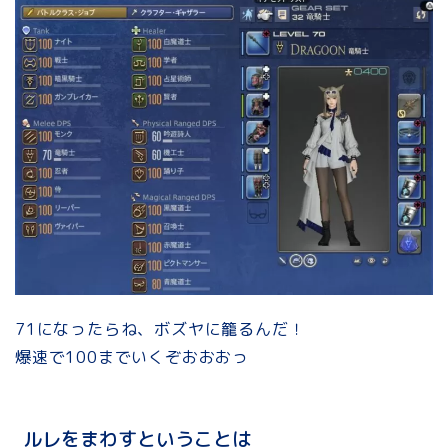
71になったらね、ボズヤに籠るんだ！
爆速で100までいくぞおおおっ
ルレをまわすということは