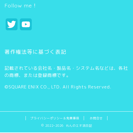
ー
Follow me！
T
Y
w
o
i
u
著作権法等に基づく表記
t
T
記載されている会社名・製品名・システム名などは、各社
t
u
の商標、または登録商標です。
e
b
©SQUARE ENIX CO., LTD. All Rights Reserved.
r
e
C
h
プライバシーポリシー＆免責事項
お問合せ
2022–2026 れんのエオ活日記
a