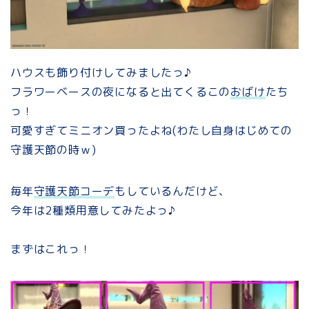
ハウスも飾り付けしてみましたっ♪
フラワーベースの夜になると出てくるこの
おばけ
たち
っ！
可愛すぎてミニオン買ったよね(わたし自身はじめての
守護天節の時ｗ)
毎年
守護天節コーデ
もしているんだけど、
今年は2種類用意してみたよっ♪
まずはこれっ！