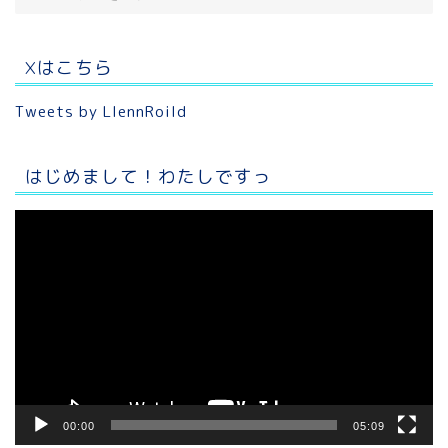
Xはこちら
Tweets by LlennRoild
はじめまして！わたしですっ
動
画
プ
レ
ー
ヤ
ー
00:00
05:09