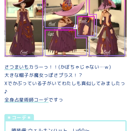
さつまいも
カラーっ！！(かぼちゃじゃない…ｗ)
大きな帽子が魔女っぽさプラス！？
Xでかぶっている子がいてわたしも真似してみましたっ
♪
全身占星術師コーデ
ですっ
＊コーデ＊
頭装備:ウェルキンハット Lv60～