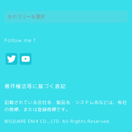
カ
テ
ゴ
リ
ー
Follow me！
T
Y
w
o
i
u
著作権法等に基づく表記
t
T
記載されている会社名・製品名・システム名などは、各社
t
u
の商標、または登録商標です。
e
b
©SQUARE ENIX CO., LTD. All Rights Reserved.
r
e