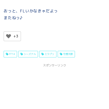
おっと、FLいかなきゃだよっ
またねっ♪
+3
FF14
シーズナル
ミラプリ
守護天節
スポンサーリンク