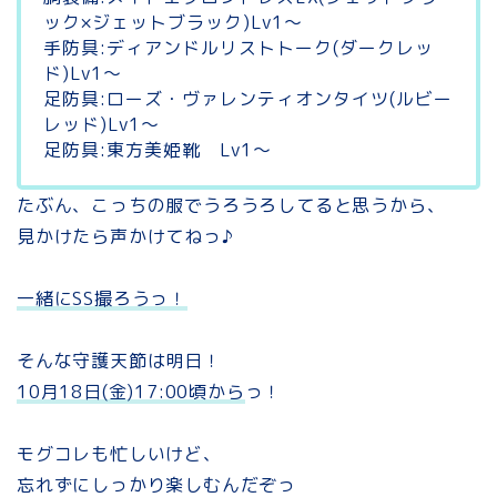
ック×ジェットブラック)Lv1～
手防具:ディアンドルリストトーク(ダークレッ
ド)Lv1～
足防具:ローズ・ヴァレンティオンタイツ(ルビー
レッド)Lv1～
足防具:東方美姫靴 Lv1～
たぶん、こっちの服でうろうろしてると思うから、
見かけたら声かけてねっ♪
一緒にSS撮ろうっ！
そんな守護天節は明日！
10月18日(金)17:00頃から
っ！
モグコレも忙しいけど、
忘れずにしっかり楽しむんだぞっ