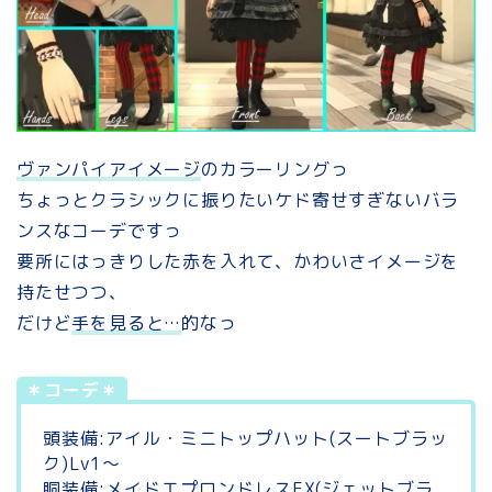
ヴァンパイアイメージ
のカラーリングっ
ちょっとクラシックに振りたいケド寄せすぎないバラ
ンスなコーデですっ
要所にはっきりした赤を入れて、かわいさイメージを
持たせつつ、
だけど
手を見ると…
的なっ
＊コーデ＊
頭装備:アイル・ミニトップハット(スートブラッ
ク)Lv1～
胴装備:メイドエプロンドレスEX(ジェットブラ