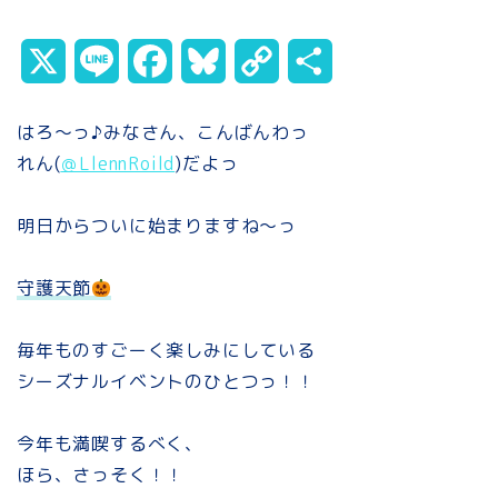
X
L
F
B
C
共
i
a
l
o
有
はろ～っ♪みなさん、こんばんわっ
n
c
u
p
れん(
＠LlennRoild
)だよっ
e
e
e
y
明日からついに始まりますね～っ
b
s
L
o
k
i
守護天節
o
y
n
毎年ものすごーく楽しみにしている
k
k
シーズナルイベントのひとつっ！！
今年も満喫するべく、
ほら、さっそく！！