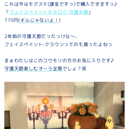
これは今はモグステ(課金ですっ)で購入できますっ♪
「
フェイスペイントカタログ:守護天節
」
770円(
ギルじゃないよ！
)
2年前の守護天節だったっけな～、
フェイスペイント:クラウンってのも貰ったよねっ
まぁわたしはこのコウモリの方がお気に入りです♪
守護天節楽しむオーラ全開
でしょ？笑