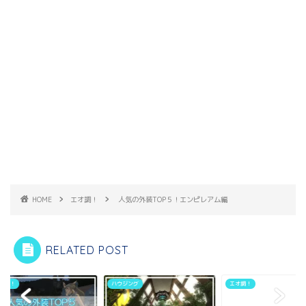
HOME
エオ調！
人気の外装TOP５！エンピレアム編
RELATED POST
調！
ハウジング
エオ調！