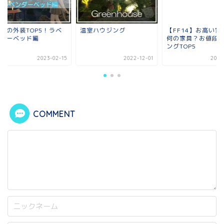
気の外装TOP5！ラベ
温室ハウジング
【FF14】お高い家
ダーベッド編
何の家具？お値段ラ
ングTOP5
2023-02-15
2022-12-01
2024-1
COMMENT