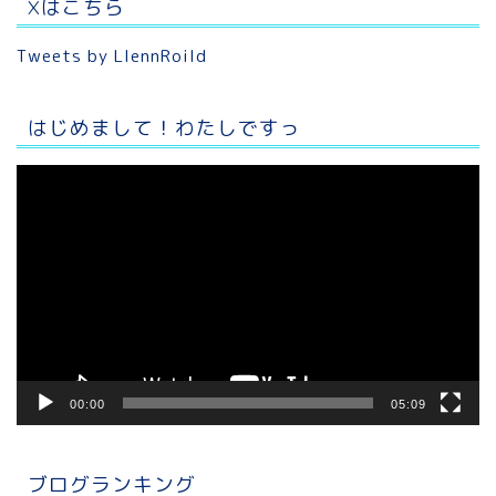
Xはこちら
Tweets by LlennRoild
はじめまして！わたしですっ
動
画
プ
レ
ー
ヤ
ー
00:00
05:09
ブログランキング