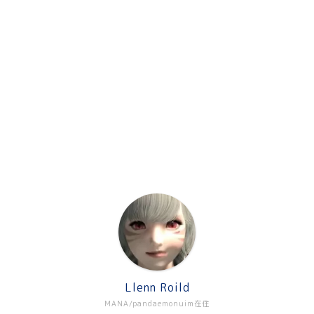
Llenn Roild
MANA/pandaemonuim在住