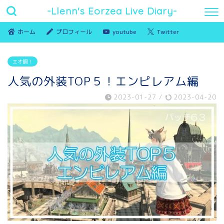
-Llenn's Eorzea Live Diary-
ホーム
プロフィール
youtube
Twitter
エオ調！
人気の外装TOP５！エンピレアム編
2023-01-27
/
2023-04-20