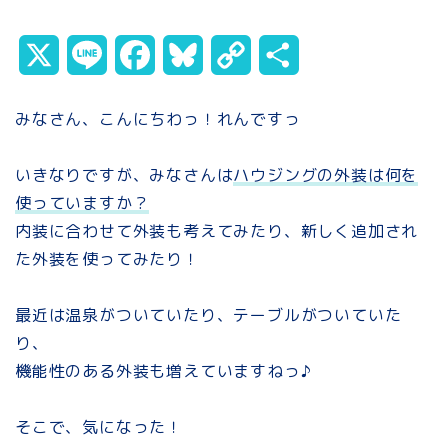
X
L
F
B
C
共
i
a
l
o
有
みなさん、こんにちわっ！れんですっ
n
c
u
p
いきなりですが、みなさんは
e
e
e
ハウジングの外装は何を
y
使っていますか？
b
s
L
内装に合わせて外装も考えてみたり、新しく追加され
o
k
i
た外装を使ってみたり！
o
y
n
最近は温泉がついていたり、テーブルがついていた
k
k
り、
機能性のある外装も増えていますねっ♪
そこで、気になった！