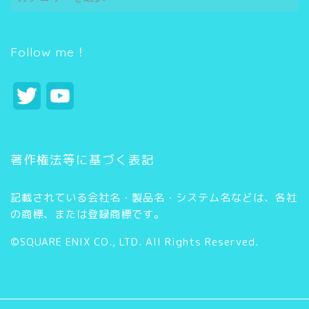
テ
ゴ
リ
ー
Follow me！
T
Y
w
o
i
u
著作権法等に基づく表記
t
T
記載されている会社名・製品名・システム名などは、各社
t
u
の商標、または登録商標です。
e
b
©SQUARE ENIX CO., LTD. All Rights Reserved.
r
e
C