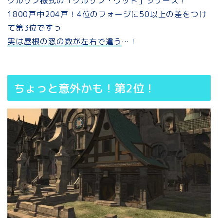
クルザン様式の「クルザン・ウッド」シリーズ！
1800戸中204戸！4位のフォージに50以上の差をつけ
て第3位ですっ
実は屋根の窓の数が左右で違う
…！
ちょっと意外かも！第2位！