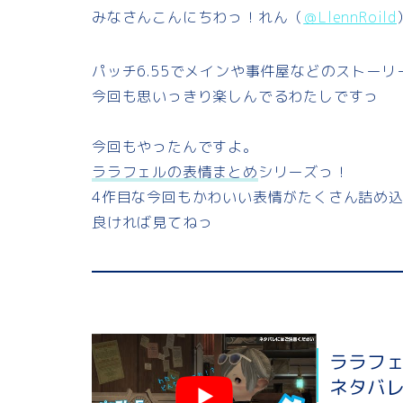
みなさんこんにちわっ！れん（
＠LlennRoild
n
c
u
p
e
e
e
y
パッチ6.55でメインや事件屋などのストー
今回も思いっきり楽しんでるわたしですっ
b
s
L
o
k
i
今回もやったんですよ。
ララフェルの表情まとめ
シリーズっ！
o
y
n
4作目な今回もかわいい表情がたくさん詰め
k
k
良ければ見てねっ
ララフェ
ネタバ