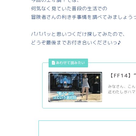
今回のエオ調！では、
何気なく見ていた普段の生活での
冒険者さんの利き手事情を調べてみましょう
パパパッと思いつくだけ探してみたので、
どうぞ最後までお付き合いくださいっ♪
【FF14
みなさん、こんに
近わたしがハマっ