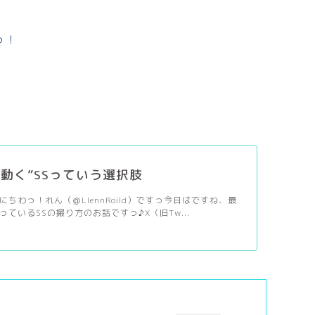
っ！
】”動く”SSっていう選択肢
ちわっ！れん（＠LlennRoild）ですっ今日はですね、最
ているSSの撮り方のお話ですっ♪X（旧Tw...