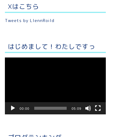
Xはこちら
Tweets by LlennRoild
はじめまして！わたしですっ
動
画
プ
レ
ー
ヤ
ー
00:00
05:09