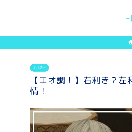
-
エオ調！
【エオ調！】右利き？左
情！