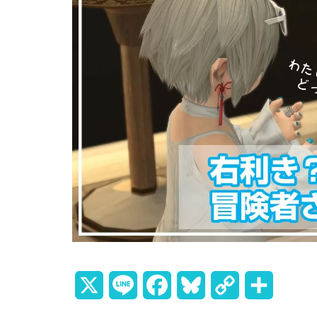
X
L
F
B
C
共
i
a
l
o
有