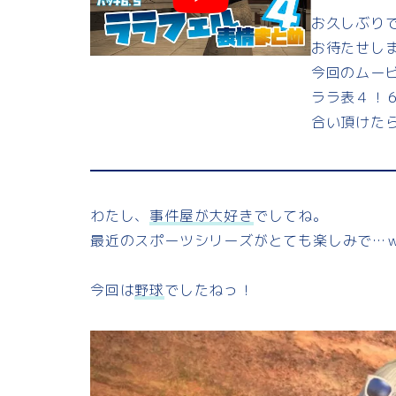
お久しぶり
お待たせし
今回のムー
ララ表４！６
合い頂けた
わたし、
事件屋が大好き
でしてね。
最近のスポーツシリーズがとても楽しみで…
今回は
野球
でしたねっ！