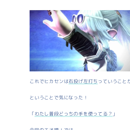
これでヒカセンは
右投げ左打ち
っていうこと
ということで気になった！
「
わたし普段どっちの手を使ってる？
」