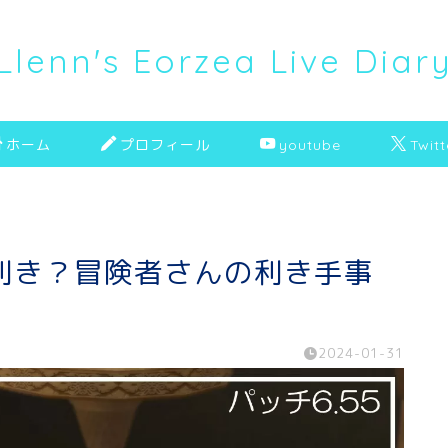
Llenn's Eorzea Live Diar
ホーム
プロフィール
youtube
Twitt
利き？冒険者さんの利き手事
2024-01-31