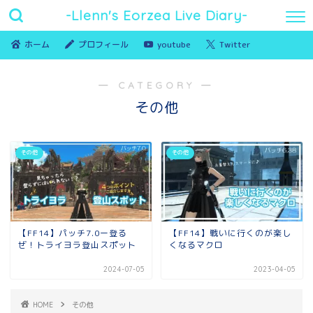
-Llenn's Eorzea Live Diary-
ホーム
プロフィール
youtube
Twitter
― CATEGORY ―
その他
その他
その他
【FF14】パッチ7.0ー登る
【FF14】戦いに行くのが楽し
ぜ！トライヨラ登山スポット
くなるマクロ
2024-07-05
2023-04-05
HOME
その他