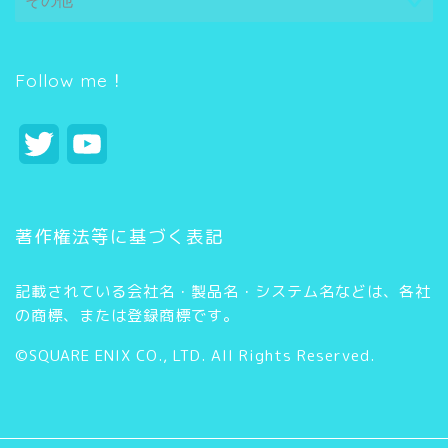
テ
ゴ
リ
ー
Follow me！
T
Y
w
o
i
u
著作権法等に基づく表記
t
T
記載されている会社名・製品名・システム名などは、各社
t
u
の商標、または登録商標です。
e
b
©SQUARE ENIX CO., LTD. All Rights Reserved.
r
e
C