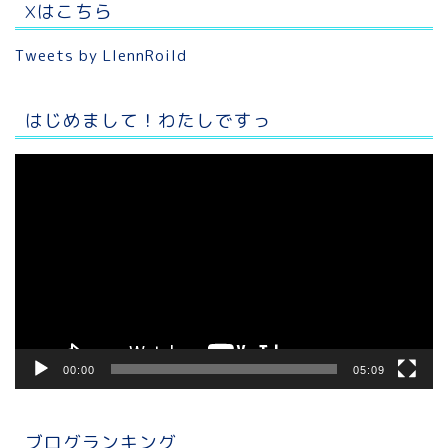
Xはこちら
Tweets by LlennRoild
はじめまして！わたしですっ
動
画
プ
レ
ー
ヤ
ー
00:00
05:09
ブログランキング