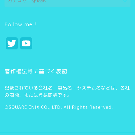
テ
ゴ
リ
ー
Follow me！
T
Y
w
o
i
u
著作権法等に基づく表記
t
T
記載されている会社名・製品名・システム名などは、各社
t
u
の商標、または登録商標です。
e
b
©SQUARE ENIX CO., LTD. All Rights Reserved.
r
e
C