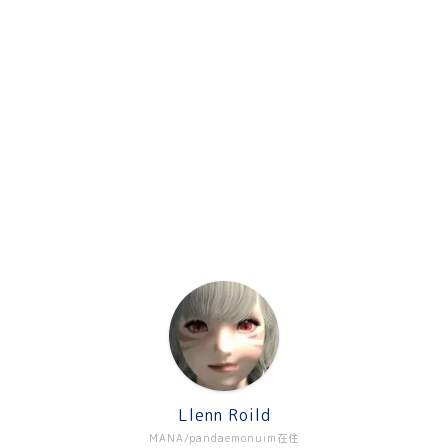
Llenn Roild
MANA/pandaemonuim在住