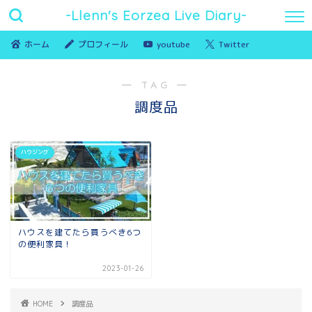
-Llenn's Eorzea Live Diary-
ホーム
プロフィール
youtube
Twitter
― TAG ―
調度品
ハウジング
ハウスを建てたら買うべき6つ
の便利家具！
2023-01-26
HOME
調度品