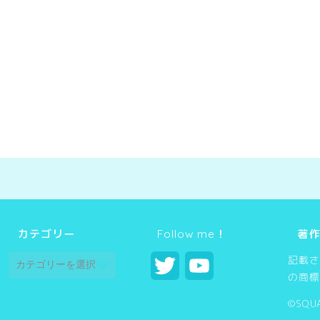
カテゴリー
Follow me！
著作
記載さ
T
Y
の商標
w
o
©SQUA