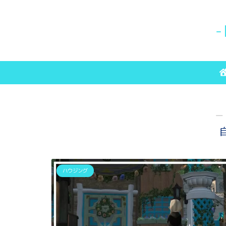
-
―
ハウジング