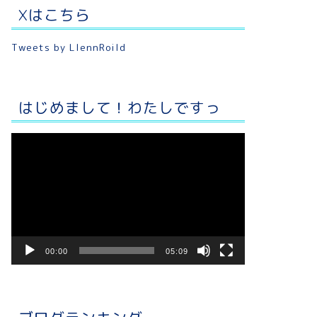
Xはこちら
Tweets by LlennRoild
はじめまして！わたしですっ
動
画
プ
レ
ー
ヤ
ー
00:00
05:09