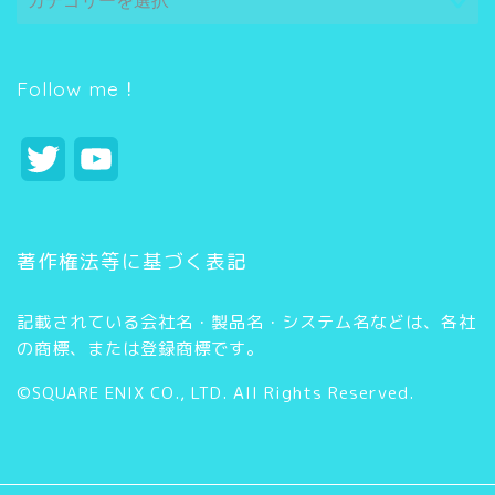
テ
ゴ
リ
ー
Follow me！
T
Y
w
o
i
u
著作権法等に基づく表記
t
T
記載されている会社名・製品名・システム名などは、各社
t
u
の商標、または登録商標です。
e
b
©SQUARE ENIX CO., LTD. All Rights Reserved.
r
e
C