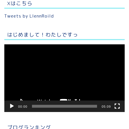
Xはこちら
Tweets by LlennRoild
はじめまして！わたしですっ
動
画
プ
レ
ー
ヤ
ー
00:00
05:09
ブログランキング