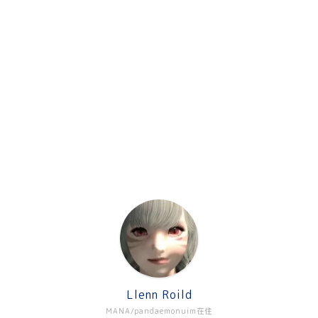
Llenn Roild
MANA/pandaemonuim在住