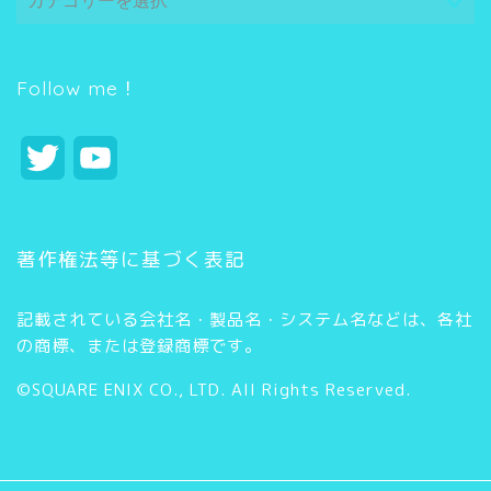
テ
ゴ
リ
ー
Follow me！
T
Y
w
o
i
u
著作権法等に基づく表記
t
T
記載されている会社名・製品名・システム名などは、各社
t
u
の商標、または登録商標です。
e
b
©SQUARE ENIX CO., LTD. All Rights Reserved.
r
e
C