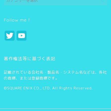
テ
ゴ
リ
ー
Follow me！
T
Y
w
o
i
u
著作権法等に基づく表記
t
T
記載されている会社名・製品名・システム名などは、各社
t
u
の商標、または登録商標です。
e
b
©SQUARE ENIX CO., LTD. All Rights Reserved.
r
e
C