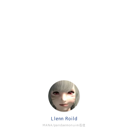
Llenn Roild
MANA/pandaemonuim在住