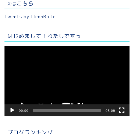
Xはこちら
Tweets by LlennRoild
はじめまして！わたしですっ
動
画
プ
レ
ー
ヤ
ー
00:00
05:09
ブログランキング