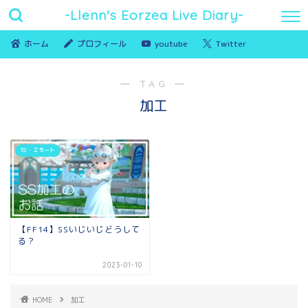
-Llenn's Eorzea Live Diary-
ホーム
プロフィール
youtube
Twitter
― TAG ―
加工
SS ・エモート
【FF14】SSいじいじどうして
る？
2023-01-10
HOME
加工