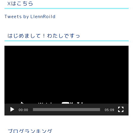
Xはこちら
Tweets by LlennRoild
はじめまして！わたしですっ
動
画
プ
レ
ー
ヤ
ー
00:00
05:09
ブログランキング