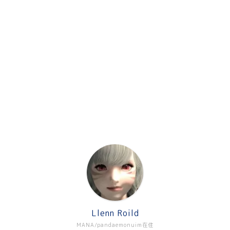
Llenn Roild
MANA/pandaemonuim在住