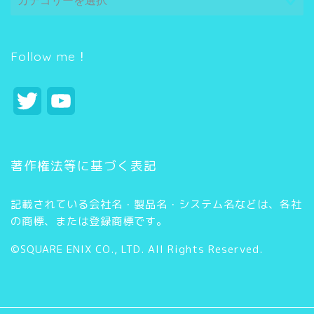
テ
ゴ
リ
ー
Follow me！
T
Y
w
o
i
u
著作権法等に基づく表記
t
T
記載されている会社名・製品名・システム名などは、各社
t
u
の商標、または登録商標です。
e
b
©SQUARE ENIX CO., LTD. All Rights Reserved.
r
e
C