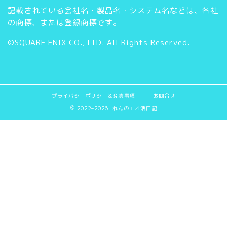
記載されている会社名・製品名・システム名などは、各社
t
u
の商標、または登録商標です。
e
b
©SQUARE ENIX CO., LTD. All Rights Reserved.
r
e
C
h
プライバシーポリシー＆免責事項
お問合せ
2022–2026 れんのエオ活日記
a
n
n
e
l