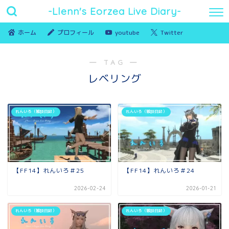
-Llenn's Eorzea Live Diary-
ホーム
プロフィール
youtube
Twitter
― TAG ―
レベリング
れんいろ（雑談日記）
れんいろ（雑談日記）
【FF14】れんいろ＃25
【FF14】れんいろ＃24
2026-02-24
2026-01-21
れんいろ（雑談日記）
れんいろ（雑談日記）