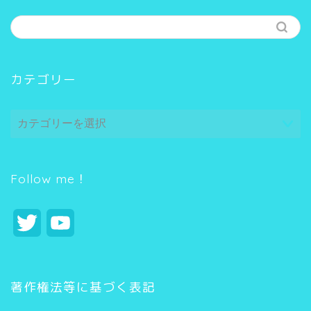
カテゴリー
カ
テ
ゴ
リ
ー
Follow me！
T
Y
w
o
i
u
著作権法等に基づく表記
t
T