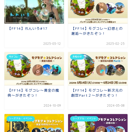
【FF14】れんいろ#17
【FF14】モグコレ～幻想との
邂逅～がきたぞっ！
2025-03-12
2025-02-25
モグコレ
お知らせ
【FF14】モグコレ～黄金の魔
【FF14】モグコレ～新次元の
典～がきたぞっ！
創世Part２～がきたぞっ！
2024-10-09
2024-05-08
シーズナル・イベント
シーズナル・イベント