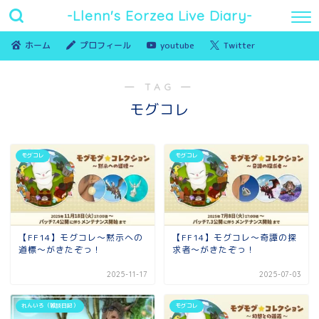
-Llenn's Eorzea Live Diary-
ホーム
プロフィール
youtube
Twitter
― TAG ―
モグコレ
モグコレ
モグコレ
【FF14】モグコレ～黙示への
【FF14】モグコレ～奇譚の探
道標～がきたぞっ！
求者～がきたぞっ！
2025-11-17
2025-07-03
れんいろ（雑談日記）
モグコレ