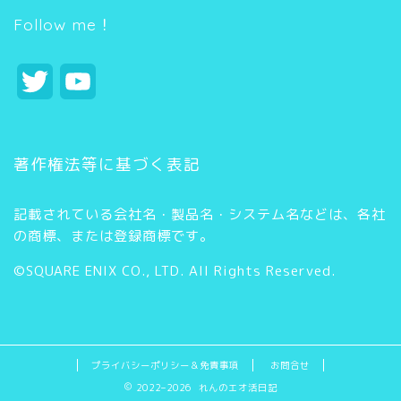
リ
ー
Follow me！
T
Y
w
o
i
u
著作権法等に基づく表記
t
T
記載されている会社名・製品名・システム名などは、各社
t
u
の商標、または登録商標です。
e
b
©SQUARE ENIX CO., LTD. All Rights Reserved.
r
e
C
h
プライバシーポリシー＆免責事項
お問合せ
2022–2026 れんのエオ活日記