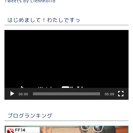
Tweets by LlennRoild
はじめまして！わたしですっ
動
画
プ
レ
ー
ヤ
ー
00:00
05:09
ブログランキング