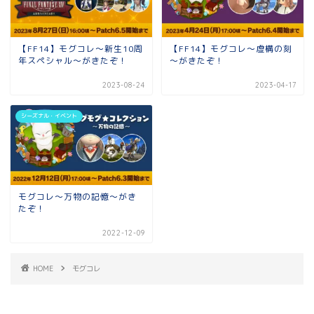
【FF14】モグコレ～新生10周
【FF14】モグコレ～虚構の刻
年スペシャル～がきたぞ！
～がきたぞ！
2023-08-24
2023-04-17
シーズナル・イベント
モグコレ～万物の記憶～がき
たぞ！
2022-12-09
HOME
モグコレ