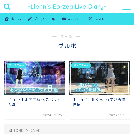
-Llenn's Eorzea Live Diary-
ホーム
プロフィール
youtube
Twitter
― TAG ―
グルポ
SS ・エモート
SS ・エモート
【FF14】おすすめSSスポット
【FF14】”動く”SSっていう選
８選！
択肢
2024-02-26
2023-10-19
HOME
グルポ