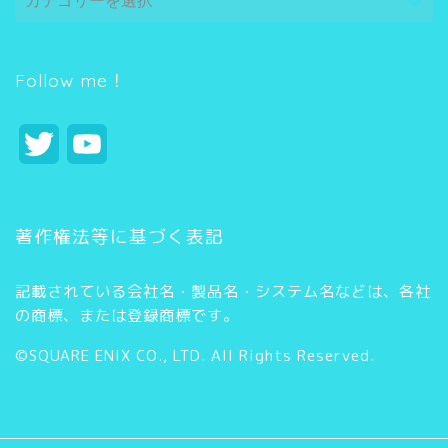
テ
ゴ
リ
ー
Follow me！
T
Y
w
o
i
u
著作権法等に基づく表記
t
T
記載されている会社名・製品名・システム名などは、各社
t
u
の商標、または登録商標です。
e
b
©SQUARE ENIX CO., LTD. All Rights Reserved.
r
e
C