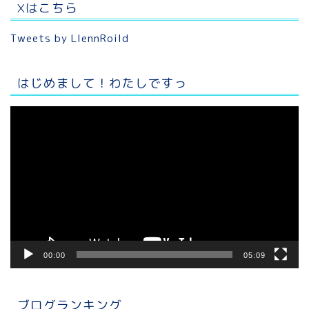
Xはこちら
Tweets by LlennRoild
はじめまして！わたしですっ
動
画
プ
レ
ー
ヤ
ー
00:00
05:09
ブログランキング