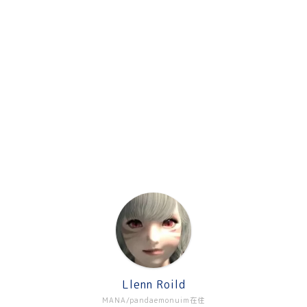
Llenn Roild
MANA/pandaemonuim在住