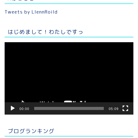
Tweets by LlennRoild
はじめまして！わたしですっ
動
画
プ
レ
ー
ヤ
ー
00:00
05:09
ブログランキング