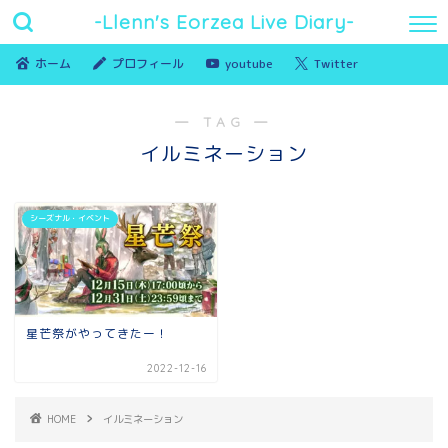
-Llenn's Eorzea Live Diary-
ホーム
プロフィール
youtube
Twitter
― TAG ―
イルミネーション
シーズナル・イベント
星芒祭がやってきたー！
2022-12-16
HOME
イルミネーション