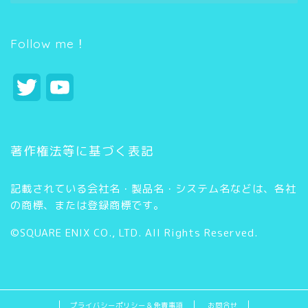
ゴ
リ
ー
Follow me！
T
Y
w
o
i
u
著作権法等に基づく表記
t
T
記載されている会社名・製品名・システム名などは、各社
t
u
の商標、または登録商標です。
e
b
©SQUARE ENIX CO., LTD. All Rights Reserved.
r
e
C
h
プライバシーポリシー＆免責事項
お問合せ