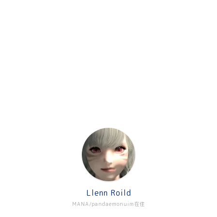
Llenn Roild
MANA/pandaemonuim在住