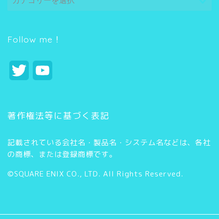
テ
ゴ
リ
ー
Follow me！
T
Y
w
o
i
u
著作権法等に基づく表記
t
T
記載されている会社名・製品名・システム名などは、各社
t
u
の商標、または登録商標です。
e
b
©SQUARE ENIX CO., LTD. All Rights Reserved.
r
e
C