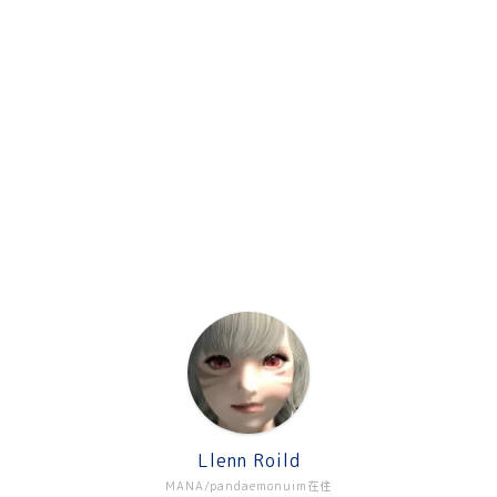
Llenn Roild
MANA/pandaemonuim在住