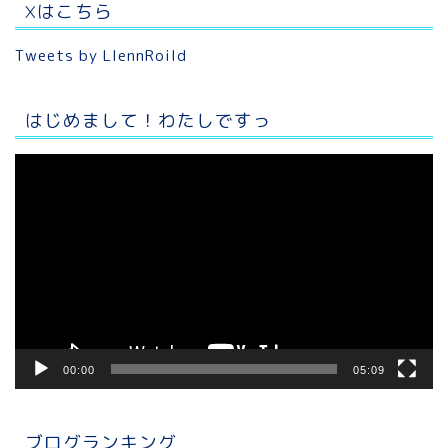
Xはこちら
Tweets by LlennRoild
はじめまして！わたしですっ
動
画
プ
レ
ー
ヤ
ー
00:00
05:09
ブログランキング