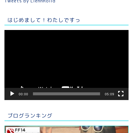
Tweets by LlennRoild
はじめまして！わたしですっ
動
画
プ
レ
ー
ヤ
ー
00:00
05:09
ブログランキング