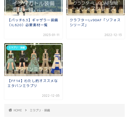
【パッチ6.3】ギャザラー装備
クラフターLv90AF「ソフォス
（IL620）必要素材一覧
シリーズ」
2023-01-11
2022-12-13
ミラプリ・装備
【FF14】わたし的オススメな
エタバンミラプリ
2022-12-05
HOME
ミラプリ・装備