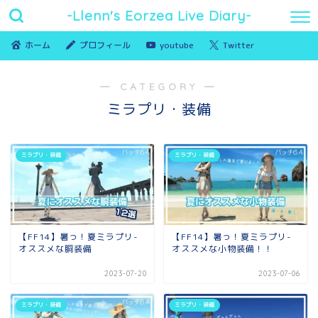
-Llenn's Eorzea Live Diary-
ホーム
プロフィール
youtube
Twitter
― CATEGORY ―
ミラプリ・装備
ミラプリ・装備
ミラプリ・装備
【FF14】暑っ！夏ミラプリ-
【FF14】暑っ！夏ミラプリ-
オススメな胴装備
オススメな小物装備！！
2023-07-20
2023-07-06
ミラプリ・装備
ミラプリ・装備