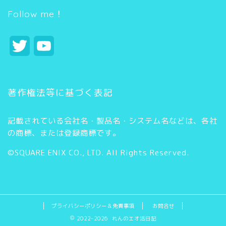
リ
ー
Follow me！
T
Y
w
o
i
u
著作権法等に基づく表記
t
T
記載されている会社名・製品名・システム名などは、各社
t
u
の商標、または登録商標です。
e
b
©SQUARE ENIX CO., LTD. All Rights Reserved.
r
e
C
h
プライバシーポリシー＆免責事項
お問合せ
2022–2026 れんのエオ活日記