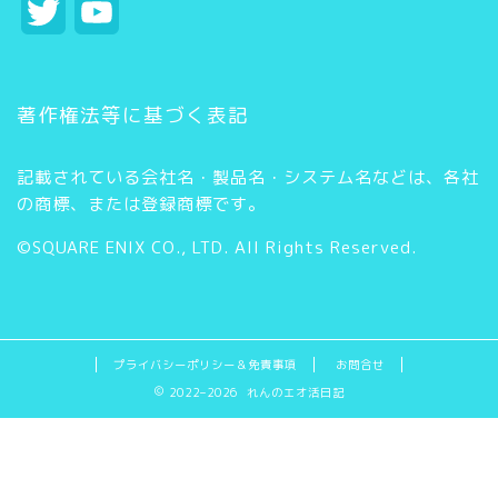
T
Y
w
o
i
u
著作権法等に基づく表記
t
T
記載されている会社名・製品名・システム名などは、各社
t
u
の商標、または登録商標です。
e
b
©SQUARE ENIX CO., LTD. All Rights Reserved.
r
e
C
h
プライバシーポリシー＆免責事項
お問合せ
2022–2026 れんのエオ活日記
a
n