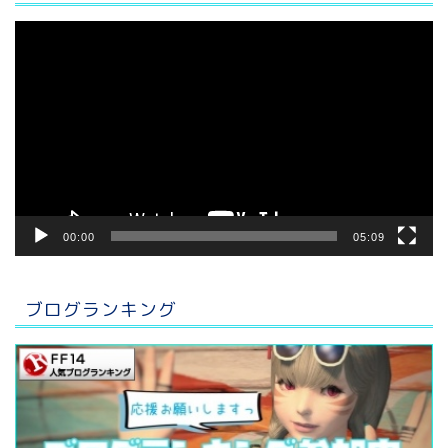
動
画
プ
レ
ー
ヤ
ー
00:00
05:09
ブログランキング